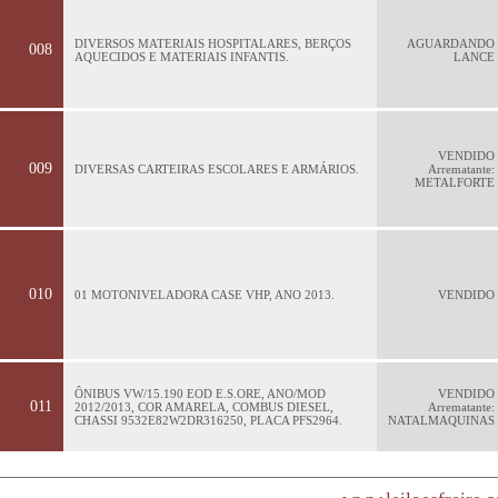
DIVERSOS MATERIAIS HOSPITALARES, BERÇOS
AGUARDANDO
008
AQUECIDOS E MATERIAIS INFANTIS.
LANCE
VENDIDO
009
DIVERSAS CARTEIRAS ESCOLARES E ARMÁRIOS.
Arrematante:
METALFORTE
010
01 MOTONIVELADORA CASE VHP, ANO 2013.
VENDIDO
ÔNIBUS VW/15.190 EOD E.S.ORE, ANO/MOD
VENDIDO
011
2012/2013, COR AMARELA, COMBUS DIESEL,
Arrematante:
CHASSI 9532E82W2DR316250, PLACA PFS2964.
NATALMAQUINAS