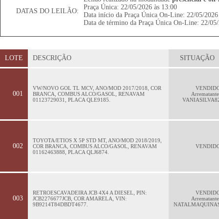
Praça Única: 22/05/2026 às 13:00
DATAS DO LEILÃO:
Data início da Praça Única On-Line: 22/05/2026
Data de término da Praça Única On-Line: 22/05/
LOTE
DESCRIÇÃO
SITUAÇÃO
VW/NOVO GOL TL MCV, ANO/MOD 2017/2018, COR
VENDID
001
BRANCA, COMBUS ALCO/GASOL, RENAVAM
Arrematante
01123729031, PLACA QLE9185.
VANIASILVA8
TOYOTA/ETIOS X 5P STD MT, ANO/MOD 2018/2019,
002
COR BRANCA, COMBUS ALCO/GASOL, RENAVAM
VENDID
01162463888, PLACA QLJ6874.
RETROESCAVADEIRA JCB 4X4 A DIESEL, PIN:
VENDID
003
JCB2276677JCB, COR AMARELA, VIN:
Arrematante
9B9214T84DBDT4677.
NATALMAQUINA