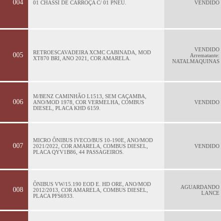
004
01 CHASSI DE CARROÇA C/ 01 PNEU.
VENDIDO
VENDIDO
RETROESCAVADEIRA XCMC CABINADA, MOD
005
Arrematante:
XT870 BRI, ANO 2021, COR AMARELA.
NATALMAQUINAS
M/BENZ CAMINHÃO L1513, SEM CAÇAMBA,
006
ANO/MOD 1978, COR VERMELHA, COMBUS
VENDIDO
DIESEL, PLACA KHD 6159.
MICRO ÔNIBUS IVECO/BUS 10-190E, ANO/MOD
007
2021/2022, COR AMARELA, COMBUS DIESEL,
VENDIDO
PLACA QYV1B86, 44 PASSAGEIROS.
ÔNIBUS VW/15.190 EOD E. HD ORE, ANO/MOD
AGUARDANDO
008
2012/2013, COR AMARELA, COMBUS DIESEL,
LANCE
PLACA PFS6933.