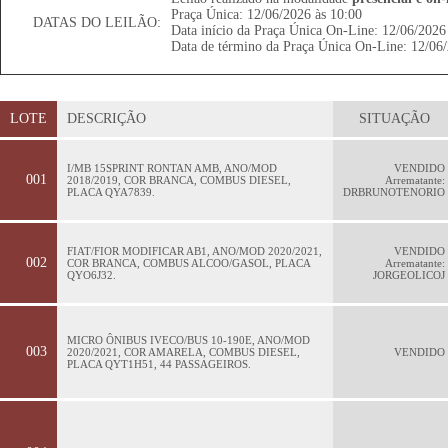
Praça Única: 12/06/2026 às 10:00
DATAS DO LEILÃO:
Data início da Praça Única On-Line: 12/06/2026
Data de término da Praça Única On-Line: 12/06/
LOTE
DESCRIÇÃO
SITUAÇÃO
I/MB 15SPRINT RONTAN AMB, ANO/MOD
VENDIDO
001
2018/2019, COR BRANCA, COMBUS DIESEL,
Arrematante:
PLACA QYA7839.
DRBRUNOTENORIO
FIAT/FIOR MODIFICAR AB1, ANO/MOD 2020/2021,
VENDIDO
002
COR BRANCA, COMBUS ALCOO/GASOL, PLACA
Arrematante:
QYO6J32.
JORGEOLICOJ
MICRO ÔNIBUS IVECO/BUS 10-190E, ANO/MOD
003
2020/2021, COR AMARELA, COMBUS DIESEL,
VENDIDO
PLACA QYT1H51, 44 PASSAGEIROS.