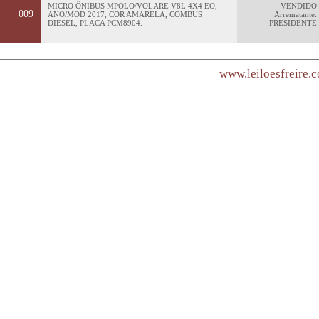
MICRO ÔNIBUS MPOLO/VOLARE V8L 4X4 EO,
VENDIDO
009
ANO/MOD 2017, COR AMARELA, COMBUS
Arrematante:
DIESEL, PLACA PCM8904.
PRESIDENTE
www.leiloesfreire.