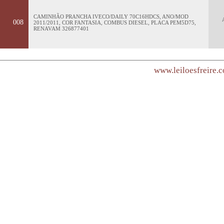
CAMINHÃO PRANCHA IVECO/DAILY 70C16HDCS, ANO/MOD
008
2011/2011, COR FANTASIA, COMBUS DIESEL, PLACA PEM5D75,
RENAVAM 326877401
www.leiloesfreire.