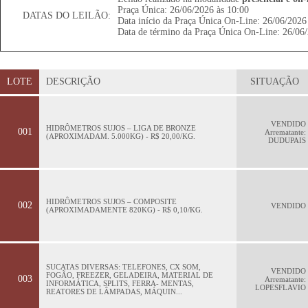
Praça Única: 26/06/2026 às 10:00
DATAS DO LEILÃO:
Data início da Praça Única On-Line: 26/06/2026
Data de término da Praça Única On-Line: 26/06/
LOTE
DESCRIÇÃO
SITUAÇÃO
VENDIDO
HIDRÔMETROS SUJOS – LIGA DE BRONZE
001
Arrematante:
(APROXIMADAM. 5.000KG) - R$ 20,00/KG.
DUDUPAIS
HIDRÔMETROS SUJOS – COMPOSITE
002
VENDIDO
(APROXIMADAMENTE 820KG) - R$ 0,10/KG.
SUCATAS DIVERSAS: TELEFONES, CX SOM,
VENDIDO
FOGÃO, FREEZER, GELADEIRA, MATERIAL DE
003
Arrematante:
INFORMÁTICA, SPLITS, FERRA- MENTAS,
LOPESFLAVIO
REATORES DE LÂMPADAS, MÁQUIN...