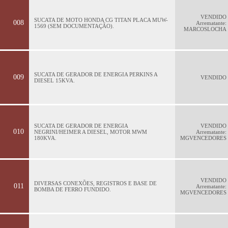
VENDIDO
SUCATA DE MOTO HONDA CG TITAN PLACA MUW-
008
Arrematante:
1569 (SEM DOCUMENTAÇÃO).
MARCOSLOCHA
SUCATA DE GERADOR DE ENERGIA PERKINS A
009
VENDIDO
DIESEL 15KVA.
SUCATA DE GERADOR DE ENERGIA
VENDIDO
010
NEGRINI/HEIMER A DIESEL, MOTOR MWM
Arrematante:
180KVA.
MGVENCEDORES
VENDIDO
DIVERSAS CONEXÕES, REGISTROS E BASE DE
011
Arrematante:
BOMBA DE FERRO FUNDIDO.
MGVENCEDORES