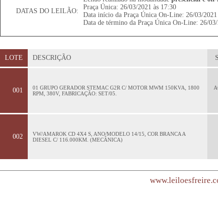
Praça Única: 26/03/2021 às 17:30
DATAS DO LEILÃO:
Data início da Praça Única On-Line: 26/03/2021
Data de término da Praça Única On-Line: 26/03/
LOTE
DESCRIÇÃO
01 GRUPO GERADOR STEMAC G2R C/ MOTOR MWM 150KVA, 1800
A
001
RPM, 380V, FABRICAÇÃO: SET/05.
VW/AMAROK CD 4X4 S, ANO/MODELO 14/15, COR BRANCA A
002
DIESEL C/ 116.000KM. (MECÂNICA)
www.leiloesfreire.