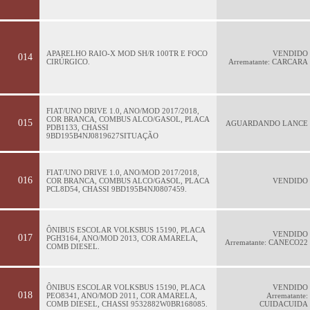
APARELHO RAIO-X MOD SH/R 100TR E FOCO
VENDIDO
014
CIRÚRGICO.
Arrematante: CARCARA
FIAT/UNO DRIVE 1.0, ANO/MOD 2017/2018,
COR BRANCA, COMBUS ALCO/GASOL, PLACA
015
AGUARDANDO LANCE
PDB1133, CHASSI
9BD195B4NJ0819627SITUAÇÃO
FIAT/UNO DRIVE 1.0, ANO/MOD 2017/2018,
016
COR BRANCA, COMBUS ALCO/GASOL, PLACA
VENDIDO
PCL8D54, CHASSI 9BD195B4NJ0807459.
ÔNIBUS ESCOLAR VOLKSBUS 15190, PLACA
VENDIDO
017
PGH3164, ANO/MOD 2013, COR AMARELA,
Arrematante: CANECO22
COMB DIESEL.
ÔNIBUS ESCOLAR VOLKSBUS 15190, PLACA
VENDIDO
018
PEO8341, ANO/MOD 2011, COR AMARELA,
Arrematante:
COMB DIESEL, CHASSI 9532882W0BR168085.
CUIDACUIDA