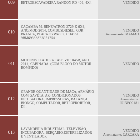
009
RETROESCAVADEIRA RANDON RD 406, 4X4.
VENDIDO
CAÇAMBA M. BENZ/ATRON 2729 K 6X4,
ANO/MOD 2014, COMBUSDIESEL, COR
VENDIDO
010
BRANCA, PLACA OYW4307, CHASSI
Arrematante: MAMAO
9BM693388EB951754.
MOTONIVELADORA CASE VHP 845B, ANO
011
2014, CABINADA. (COM BLOCO DO MOTOR
VENDIDO
ROMPIDO)
GRANDE QUANTIDADE DE MACA, ARMÁRIO
COM GAVETA, AR- CONDICIONADOS,
VENDIDO
012
INCUBADORA, IMPRESSORAS, BALANÇA,
Arrematante:
BIONGO, COMPUTADOR, RETROPROJETOR,
JRINFO0181
DI...
LAVANDERIA INDUSTRIAL, TELEVISÃO,
VENDIDO
013
INCUBADORA, BERÇARIO,ESTERELIZADOR
Arrematante: CARCARA
E VENTILADOR.