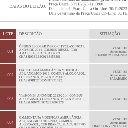
Praça Única: 30/11/2023 às 13:00
DATAS DO LEILÃO:
Data início da Praça Única On-Line: 30/11/2023
Data de término da Praça Única On-Line: 30/11/
LOTE
DESCRIÇÃO
SITUAÇÃO
ÔNIBUS ESCOLAR IVECO/CITYCLASS 70C17,
VENDIDO
ANO/MOD 2014, COMBUS DIESEL, COR
001
Arrematante:
AMARELA, PLACA PDO2171,
ROGERIOMARAU2028
CHASSI93ZL68C01E8458561.
FIAT/STRADA AMBULÂNCIA MODIFICAR
VENDIDO
AB1, ANO/MOD 2013, COMBUS ALCO/GASOL,
002
Arrematante:
COR BRANCA, PLACA PGM4418,
SARAHMEC
CHASSI9BD27805MD7731622.
VW/KOMBI, ANO/MOD 2013/2014, COMBUS
003
ALCO/GASOL,CORBRANCA, PLACA PGR3310,
VENDIDO
CHASSI 9BWMF07X2EP007278
GM/MONTANA MODIFICAR AMBULÂNCIA
VENDIDO
AB1, ANO/MOD 2012/2013, COMBUS
004
Arrematante:
ALCO/GASOL, COR BRANCA, PLACA PFT7785,
FRANKLINVENCESLAU
CHASSI 9BGCA80X0DB156109.