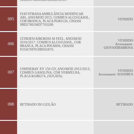
FIAT/STRADA AMBULÂNCIA MODIFICAR
AB1, ANO/MOD 2013, COMBUS ALCO/GASOL,
005
VENDIDO
COR BRANCA, PLACA PGR3120, CHASSI
9BD27805MD7703208.
CITROEN/AIRCROSS M FEEL, ANO/MOD
VENDIDO
2016/2017, COMBUS ALCO/GASOL, COR
006
Arrematante:
BRANCA, PLACA PDU6806, CHASSI
GIOVANIBARBOSA
935SUNFN1HB505876.
I/SHINERAY XY 150 GY, ANO/MOD 2012/2013,
VENDIDO
007
COMBUS GASOLINA, COR VERMELHA,
Arrematante: SOôNIBUS
PLACA KGR6274, (SUCATA).
008
RETIRADO DO LEILÃO
RETIRADO