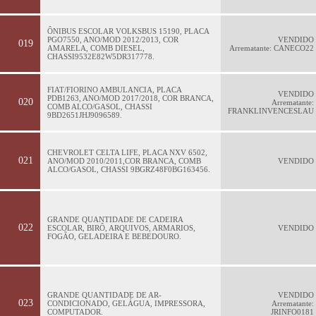
ÔNIBUS ESCOLAR VOLKSBUS 15190, PLACA
PGO7550, ANO/MOD 2012/2013, COR
VENDIDO
019
AMARELA, COMB DIESEL,
Arrematante: CANECO22
CHASSI9532E82W5DR317778.
FIAT/FIORINO AMBULANCIA, PLACA
VENDIDO
PDB1263, ANO/MOD 2017/2018, COR BRANCA,
020
Arrematante:
COMB ALCO/GASOL, CHASSI
FRANKLINVENCESLAU
9BD2651JHJ9096589.
CHEVROLET CELTA LIFE, PLACA NXV 6502,
021
ANO/MOD 2010/2011,COR BRANCA, COMB
VENDIDO
ALCO/GASOL, CHASSI 9BGRZ48F0BG163456.
GRANDE QUANTIDADE DE CADEIRA
022
ESCOLAR, BIRÔ, ARQUIVOS, ARMARIOS,
VENDIDO
FOGÃO, GELADEIRA E BEBEDOURO.
GRANDE QUANTIDADE DE AR-
VENDIDO
023
CONDICIONADO, GELÁGUA, IMPRESSORA,
Arrematante:
COMPUTADOR.
JRINFO0181