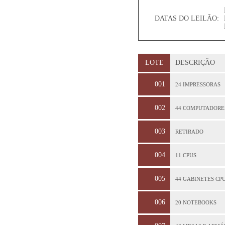
DATAS DO LEILÃO:
LOTE
DESCRIÇÃO
001
24 IMPRESSORAS
002
44 COMPUTADORE
003
RETIRADO
004
11 CPUS
005
44 GABINETES CP
006
20 NOTEBOOKS