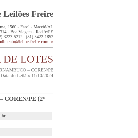
 Leilões Freire
ima, 1560 - Farol - Maceió/AL
314 - Boa Viagem - Recife/PE
2) 3223-5212 | (81) 3422-1852
ndimento@leiloesfreire.com.br
A DE LOTES
RNAMBUCO – COREN/PE
Data do Leilão: 11/10/2024
COREN/PE (2ª
.br