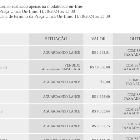
Leilão realizado apenas na modalidade
on-line
.
Praça Única On-Line: 11/10/2024 às 13:00
Data de término da Praça Única On-Line: 11/10/2024 às 13:39
SITUAÇÃO
VALOR
OUT
COMISS
AGUARDANDO LANCE
R$ 1.642,91
TAXA ADM
VENDIDO
COMISSÃ
S LG
R$ 10.560,00
Arrematante: KMSUCATA
TAXA ADMI
COMIS
AGUARDANDO LANCE
R$ 0,00
TAXA AD
COMISS
AGUARDANDO LANCE
R$ 1.628,00
TAXA ADM
COMISSÃ
US
AGUARDANDO LANCE
R$ 6.603,64
TAXA ADMI
COMISSÃ
AGUARDANDO LANCE
R$ 5.967,75
TAXA ADMI
COMISSÃ