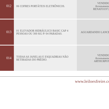
VENDID
012
06 COFRES PORTÁTEIS ELETRÔNICOS.
Arrematante
RENATO197
01 ELEVADOR HIDRÁULICO BASIC CAP 4
013
AGUARDANDO LANC
PESSOAS OU 300 KG P/ 04 PARADAS.
VENDID
TODAS AS JANELAS E ESQUADRIAS NÃO
014
Arrematante
RETIRADAS DO PRÉDIO.
ARTHURPO
www.leiloesfreire.