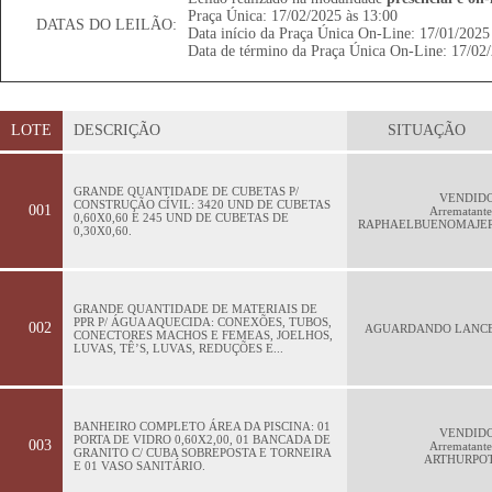
Praça Única: 17/02/2025 às 13:00
DATAS DO LEILÃO:
Data início da Praça Única On-Line: 17/01/2025
Data de término da Praça Única On-Line: 17/02/
LOTE
DESCRIÇÃO
SITUAÇÃO
GRANDE QUANTIDADE DE CUBETAS P/
VENDID
CONSTRUÇÃO CÍVIL: 3420 UND DE CUBETAS
001
Arrematante
0,60X0,60 E 245 UND DE CUBETAS DE
RAPHAELBUENOMAJE
0,30X0,60.
GRANDE QUANTIDADE DE MATERIAIS DE
PPR P/ ÁGUA AQUECIDA: CONEXÕES, TUBOS,
002
AGUARDANDO LANC
CONECTORES MACHOS E FEMEAS, JOELHOS,
LUVAS, TÊ’S, LUVAS, REDUÇÕES E...
BANHEIRO COMPLETO ÁREA DA PISCINA: 01
VENDID
PORTA DE VIDRO 0,60X2,00, 01 BANCADA DE
003
Arrematante
GRANITO C/ CUBA SOBREPOSTA E TORNEIRA
ARTHURPO
E 01 VASO SANITÁRIO.