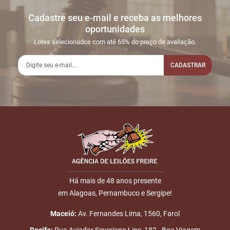
Cadastre seu e-mail e receba as melhores
oportunidades
Lotes selecionados com até 65% do preço de avaliação.
CADASTRAR
Há mais de 48 anos presente
em Alagoas, Pernambuco e Sergipe!
Maceió:
Av. Fernandes Lima, 1560, Farol
Recife:
Rua Aviador Severiano Lins, 182 - Boa Viagem