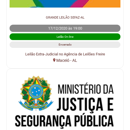
GRANDE LEILÃO SEFAZ-AL
17/12/2020 às 19:00
Leilão On-line
Encerrado
Leilão Extra-Judicial no Agência de Leilões Freire
Maceió - AL