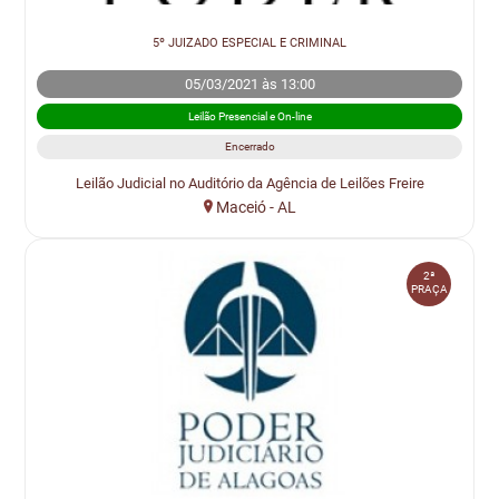
5º JUIZADO ESPECIAL E CRIMINAL
05/03/2021 às 13:00
Leilão Presencial e On-line
Encerrado
Leilão Judicial no Auditório da Agência de Leilões Freire
Maceió - AL
2ª
PRAÇA