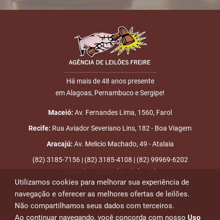
Há mais de 48 anos presente
em Alagoas, Pernambuco e Sergipe!
Maceió:
Av. Fernandes Lima, 1560, Farol
Recife:
Rua Aviador Severiano Lins, 182 - Boa Viagem
Aracajú:
Av. Melicio Machado, 49 - Atalaia
(82) 3185-7156 | (82) 3185-4108 | (82) 99969-6202
Segunda a Sexta das 8h às 18h
Utilizamos cookies para melhorar sua experiência de
navegação e oferecer as melhores ofertas de leilões.
Emails para contato:
Não compartilhamos seus dados com terceiros.
atendimento@leiloesfreire.com.br
Ao continuar navegando, você concorda com nosso
Uso
osmanleiloesfreire@gmail.com