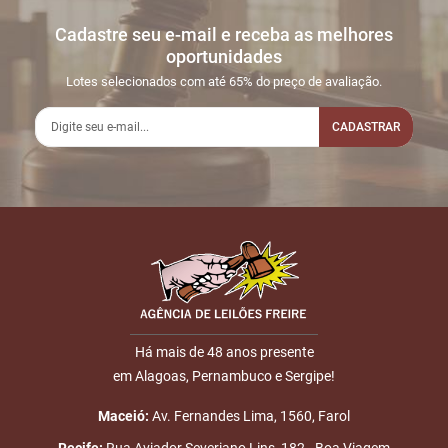
Cadastre seu e-mail e receba as melhores
oportunidades
Lotes selecionados com até 65% do preço de avaliação.
CADASTRAR
Há mais de 48 anos presente
em Alagoas, Pernambuco e Sergipe!
Maceió:
Av. Fernandes Lima, 1560, Farol
Recife:
Rua Aviador Severiano Lins, 182 - Boa Viagem