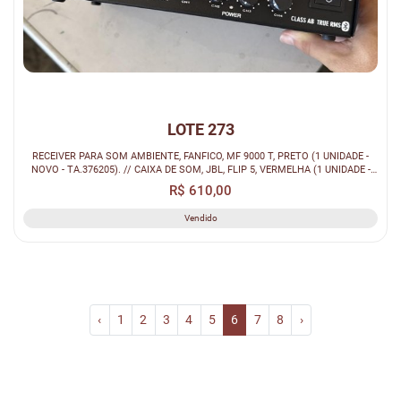
LOTE 273
RECEIVER PARA SOM AMBIENTE, FANFICO, MF 9000 T, PRETO (1 UNIDADE -
NOVO - TA.376205). // CAIXA DE SOM, JBL, FLIP 5, VERMELHA (1 UNIDADE -
NO...
R$ 610,00
Vendido
‹
1
2
3
4
5
6
7
8
›