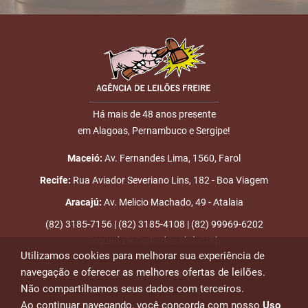
Há mais de 48 anos presente
em Alagoas, Pernambuco e Sergipe!
Maceió:
Av. Fernandes Lima, 1560, Farol
Recife:
Rua Aviador Severiano Lins, 182 - Boa Viagem
Aracajú:
Av. Melicio Machado, 49 - Atalaia
(82) 3185-7156 | (82) 3185-4108 | (82) 99969-6202
Segunda a Sexta das 8h às 18h
Utilizamos cookies para melhorar sua experiência de
navegação e oferecer as melhores ofertas de leilões.
Emails para contato:
Não compartilhamos seus dados com terceiros.
atendimento@leiloesfreire.com.br
Ao continuar navegando, você concorda com nosso
Uso
osmanleiloesfreire@gmail.com