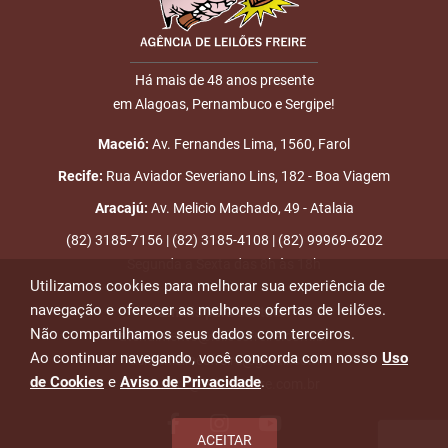
Há mais de 48 anos presente
em Alagoas, Pernambuco e Sergipe!
Maceió:
Av. Fernandes Lima, 1560, Farol
Recife:
Rua Aviador Severiano Lins, 182 - Boa Viagem
Aracajú:
Av. Melicio Machado, 49 - Atalaia
(82) 3185-7156 | (82) 3185-4108 | (82) 99969-6202
Segunda a Sexta das 8h às 18h
Utilizamos cookies para melhorar sua experiência de
navegação e oferecer as melhores ofertas de leilões.
Emails para contato:
Não compartilhamos seus dados com terceiros.
atendimento@leiloesfreire.com.br
Ao continuar navegando, você concorda com nosso
Uso
osmanleiloesfreire@gmail.com
de Cookies
e
Aviso de Privacidade
.
alexandre@leiloesfreire.com.br
ACEITAR