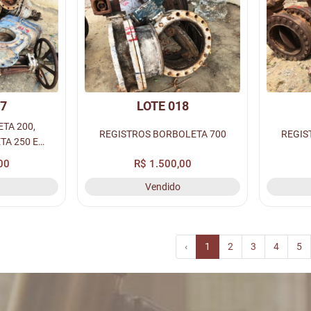
17
LOTE 018
TA 200,
REGISTROS BORBOLETA 700
REGIS
TA 250 E
ETA 300
00
R$ 1.500,00
Vendido
‹
1
2
3
4
5