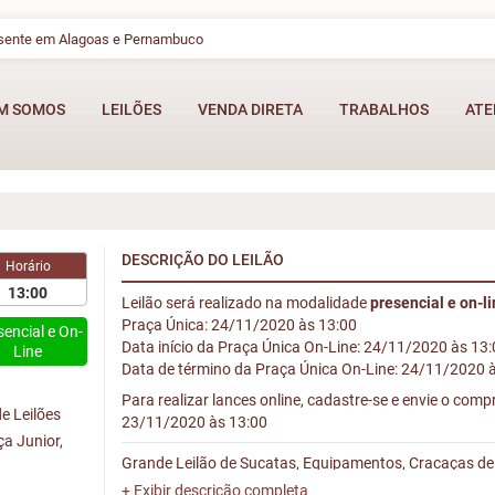
esente em Alagoas e Pernambuco
M SOMOS
LEILÕES
VENDA DIRETA
TRABALHOS
ATE
DESCRIÇÃO DO LEILÃO
Horário
13:00
Leilão será realizado na modalidade
presencial e on-l
Praça Única: 24/11/2020 às 13:00
sencial e On-
Data início da Praça Única On-Line: 24/11/2020 às 13
Line
Data de término da Praça Única On-Line: 24/11/2020 
Para realizar lances online, cadastre-se e envie o com
e Leilões
23/11/2020 às 13:00
ça Junior,
Grande Leilão de Sucatas, Equipamentos, Cracaças de 
Veículos Sucateados.