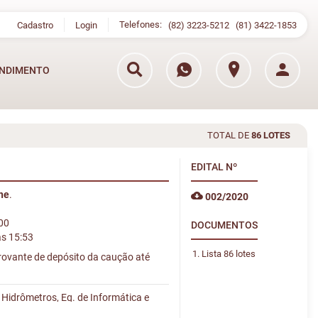
Telefones:
Cadastro
Login
(82) 3223-5212
(81) 3422-1853
NDIMENTO
TOTAL DE
86 LOTES
EDITAL
Nº
ine
.
002/2020
:00
DOCUMENTOS
às 15:53
Lista 86 lotes
provante de depósito da caução até
Hidrômetros, Eq. de Informática e