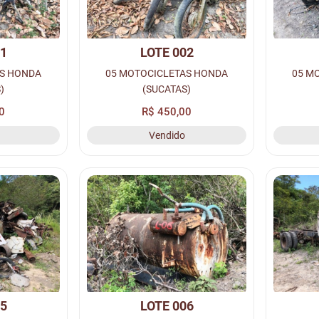
01
LOTE 002
AS HONDA
05 MOTOCICLETAS HONDA
05 M
)
(SUCATAS)
0
R$ 450,00
Vendido
05
LOTE 006