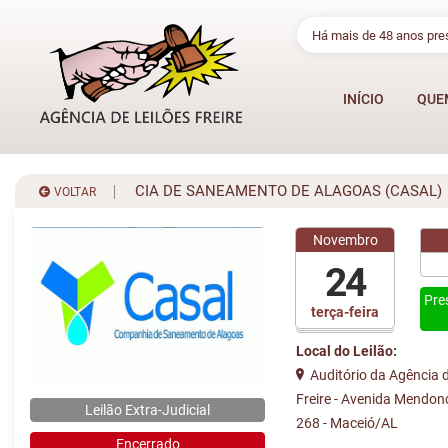
Há mais de 48 anos pr
INÍCIO
QUE
CIA DE SANEAMENTO DE ALAGOAS (CASAL)
VOLTAR
Novembro
24
Pre
terça-feira
Local do Leilão:
Auditório da Agência d
Freire - Avenida Mendon
Leilão Extra-Judicial
268 - Maceió/AL
Encerrado