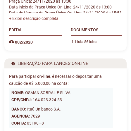
Praça Única: 24/11/2020 às 13:00
Data início da Praça Única On-Line: 24/11/2020 às 13:00
Data de término da Praça Única On-Line: 24/11/2020 às 15:53
Para realizar lances online, cadastre-se e envie o comprovante
de depósito da caução até 23/11/2020 às 13:00
EDITAL
DOCUMENTOS
Grande Leilão de Sucatas, Equipamentos, Cracaças de
Lista 86 lotes
002/2020
Hidrômetros, Eq. de Informática e Veículos Sucateados.
LIBERAÇÃO PARA LANCES ON-LINE
Para participar
on-line
, é necessário depositar uma
caução de R$ 5.000,00 na conta:
NOME:
OSMAN SOBRAL E SILVA
CPF/CNPJ:
164.023.324-53
BANCO:
Itaú Unibanco S.A.
AGÊNCIA:
7029
CONTA:
03190 - 8