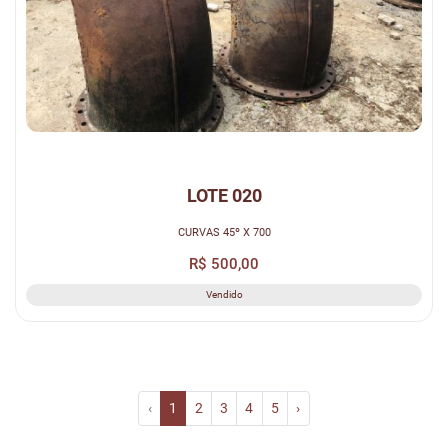
LOTE 020
CURVAS 45º X 700
R$ 500,00
Vendido
‹
1
2
3
4
5
›