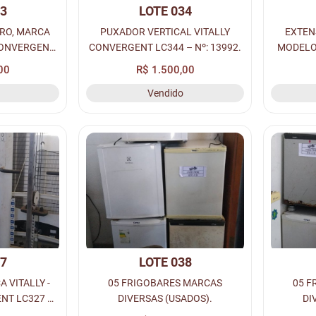
33
LOTE 034
RRO, MARCA
PUXADOR VERTICAL VITALLY
EXTENS
CONVERGENT
CONVERGENT LC344 – Nº: 13992.
MODELO
3266.
00
R$ 1.500,00
Vendido
37
LOTE 038
 VITALLY -
05 FRIGOBARES MARCAS
05 F
NT LC327 –
DIVERSAS (USADOS).
DI
.