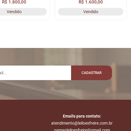
R$ 1.800,00
R$ 1.600,00
Vendido
Vendido
CADASTRAR
Emails para contato:
atendimento@leiloesfreire.com.br
osmanleiloesfreire@gmail.com