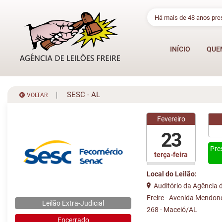
Há mais de 48 anos pr
INÍCIO
QUE
SESC - AL
VOLTAR
Fevereiro
23
Pre
terça-feira
Local do Leilão:
Auditório da Agência d
Freire - Avenida Mendon
Leilão Extra-Judicial
268 - Maceió/AL
Encerrado