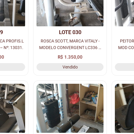
29
LOTE 030
CA PROFIS.L
ROSCA SCOTT, MARCA VITALY -
PEITOR
– Nº: 13031.
MODELO CONVERGENT LC336 –
MOD CO
Nº: 132256.
00
R$ 1.350,00
Vendido