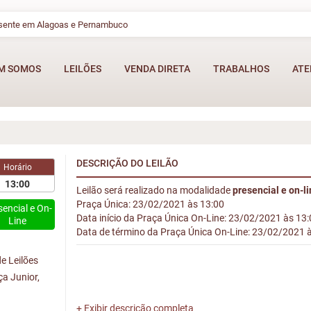
esente em Alagoas e Pernambuco
M SOMOS
LEILÕES
VENDA DIRETA
TRABALHOS
ATE
DESCRIÇÃO DO LEILÃO
Horário
13:00
Leilão será realizado na modalidade
presencial e on-l
Praça Única: 23/02/2021 às 13:00
sencial e On-
Data início da Praça Única On-Line: 23/02/2021 às 13
Line
Data de término da Praça Única On-Line: 23/02/2021 
e Leilões
ça Junior,