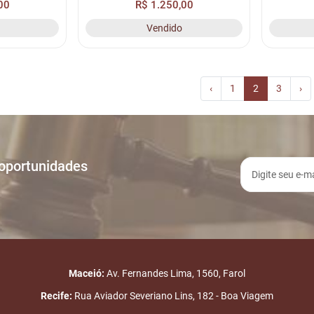
00
R$ 1.250,00
Vendido
‹
1
2
3
›
 oportunidades
Maceió:
Av. Fernandes Lima, 1560, Farol
Recife:
Rua Aviador Severiano Lins, 182 - Boa Viagem