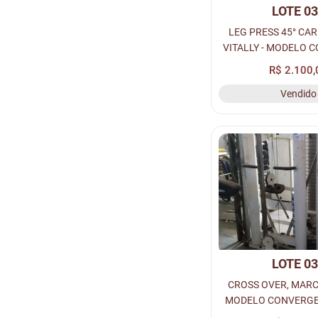
LOTE 0
LEG PRESS 45° CA
VITALLY - MODELO 
LC353 – Nº: 1
R$ 2.100,
Vendido
LOTE 0
CROSS OVER, MARCA
MODELO CONVERGE
Nº: 13257