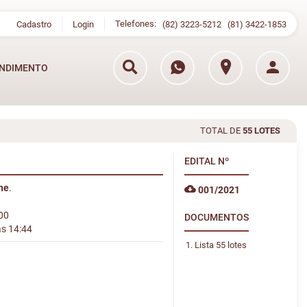
Telefones:
Cadastro
Login
(82) 3223-5212
(81) 3422-1853
NDIMENTO
TOTAL DE
55 LOTES
EDITAL
Nº
ine
.
001/2021
:00
DOCUMENTOS
às 14:44
Lista 55 lotes