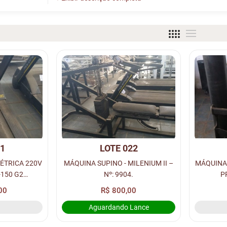
21
LOTE 022
ÉTRICA 220V
MÁQUINA SUPINO - MILENIUM II –
MÁQUINA
-150 G2
Nº: 9904.
P
 15482.
00
R$ 800,00
Aguardando Lance