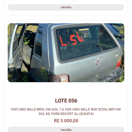
* O ARREMATANTE TERÁ O PRAZO MÁXIMO DE 30
Vendido
(TRINTA) DIAS ÚTEIS PARA A RETIRADA DOS VEÍCULOS,
CONTADOS DA DATA DO LEILÃO;
* A RETIRADA SERÁ FEITA NAS LOCALIDADES
INDICADOS EM EDITAL;
LOTE 056
FIAT/UNO MILLE BRIO, VW/GOL 1.0, FIAT/UNO MILLE WAY ECON, IMP/VW
GOL MI, FORD/ESCORT GL (SUCATA)
R$ 5.000,00
Vendido