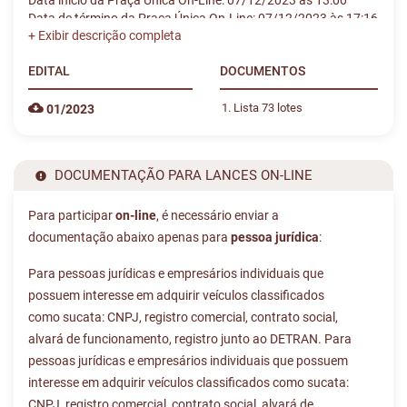
Data início da Praça Única On-Line: 07/12/2023 às 13:00
Data de término da Praça Única On-Line: 07/12/2023 às 17:16
Para pessoas jurídicas e empresários individuais que possuem
interesse em adquirir veículos classificados como sucata:
EDITAL
DOCUMENTOS
CNPJ, registro comercial, contrato social, alvará de
funcionamento, registro junto ao DETRAN. Para pessoas
Lista 73 lotes
01/2023
jurídicas e empresários individuais que possuem interesse em
adquirir veículos classificados como sucata: CNPJ, registro
comercial, contrato social, alvará de funcionamento, registro
junto ao DETRAN. O par cipante deverá obrigatoriamente
DOCUMENTAÇÃO PARA LANCES ON-LINE
comprovar a regularidade fiscal junto à Seguridade Social, nos
termos da art.195, §3º, Constuição Federal.
Para participar
on-line
, é necessário enviar a
documentação abaixo apenas para
pessoa jurídica
:
OBSERVAÇÕES IMPORTANTES:
Para pessoas jurídicas e empresários individuais que
* OFERTADO O LANCE E REALIZADO O ACEITE POR
possuem interesse em adquirir veículos classificados
PARTE DO LEILOEIRO O ARREMATANTE DEVERÁ
como sucata: CNPJ, registro comercial, contrato social,
EFETUAR, A
TÍTULO DE ENTRADA, O PAGAMENTO DE
alvará de funcionamento, registro junto ao DETRAN. Para
15% DO VALOR TOTAL DO ARREMATE MAIS 5% DO
pessoas jurídicas e empresários individuais que possuem
VALOR DO ARREMATE REFERENTE A COMISSÃO DO
interesse em adquirir veículos classificados como sucata:
LEILOEIRO, O PRAZO PARA A EFETIVAÇÃO DO
CNPJ, registro comercial, contrato social, alvará de