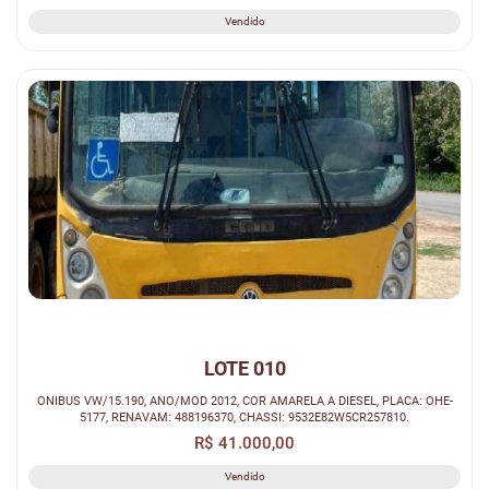
Vendido
LOTE 010
ONIBUS VW/15.190, ANO/MOD 2012, COR AMARELA A DIESEL, PLACA: OHE-
5177, RENAVAM: 488196370, CHASSI: 9532E82W5CR257810.
R$ 41.000,00
Vendido