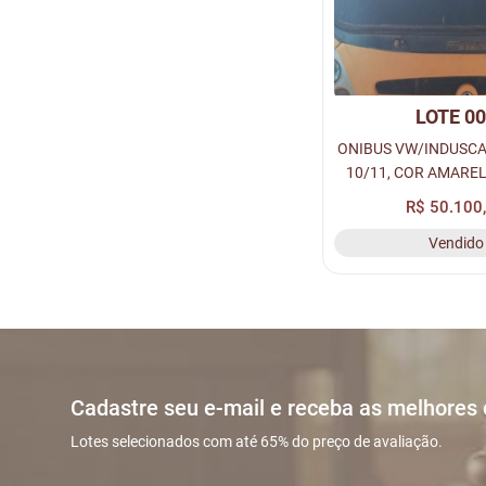
LOTE 0
ONIBUS VW/INDUSC
10/11, COR AMAREL
PLACA: NMH-6751,
R$ 50.100
280330863, C
Vendido
9532882WXBR1
Cadastre seu e-mail e receba as melhores
Lotes selecionados com até 65% do preço de avaliação.