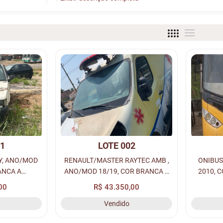
01
LOTE 002
Y, ANO/MOD
RENAULT/MASTER RAYTEC AMB ,
ONIBUS
ANCA A
ANO/MOD 18/19, COR BRANCA A
2010, 
: NMB-8648,
DIESEL, PLACA: QLK-6936,
PLACA:
00
R$ 43.350,00
43, CHASSI:
RENAVAM: 01164652912.
22
Vendido
67329.
953