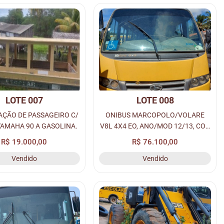
LOTE 007
LOTE 008
ÇÃO DE PASSAGEIRO C/
ONIBUS MARCOPOLO/VOLARE
AMAHA 90 A GASOLINA.
V8L 4X4 EO, ANO/MOD 12/13, COR
AMARELA A DIESEL, PLACA: OHF-
R$ 19.000,00
R$ 76.100,00
7650, RENAVAM: 00527220434,
Vendido
Vendido
CHASSI: 93PB58M1DCO44407.