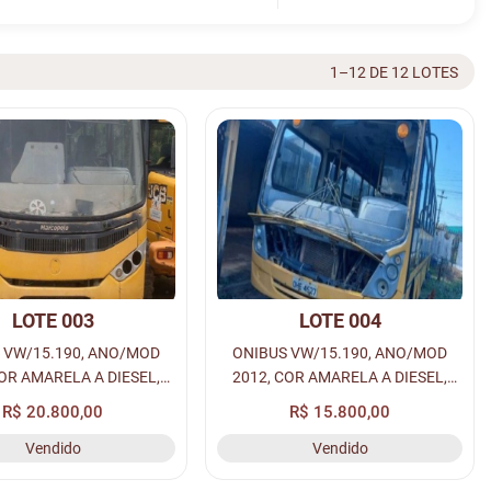
1–12 DE 12 LOTES
LOTE 003
LOTE 004
 VW/15.190, ANO/MOD
ONIBUS VW/15.190, ANO/MOD
COR AMARELA A DIESEL,
2012, COR AMARELA A DIESEL,
 NME-6906, RENAVAM:
PLACA: OHE-4527, RENAVAM:
R$ 20.800,00
R$ 15.800,00
9022324, CHASSI:
00488102146.
Vendido
Vendido
2882W8AR045438.