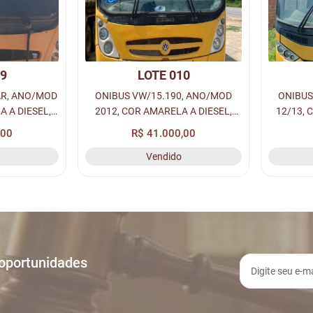
09
LOTE 010
AR, ANO/MOD
ONIBUS VW/15.190, ANO/MOD
ONIBUS
A A DIESEL,
2012, COR AMARELA A DIESEL,
12/13, 
 RENAVAM:
PLACA: OHE-5177, RENAVAM:
PLACA:
,00
R$ 41.000,00
HASSI:
488196370, CHASSI:
Vendido
13191.
9532E82W5CR257810.
 oportunidades