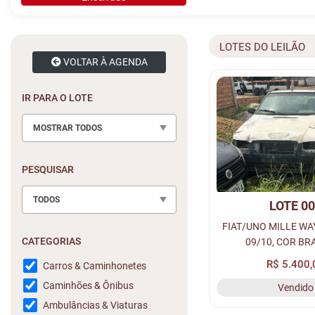
LOTES DO LEILÃO
VOLTAR À AGENDA
IR PARA O LOTE
MOSTRAR TODOS
PESQUISAR
TODOS
LOTE 0
FIAT/UNO MILLE WA
CATEGORIAS
09/10, COR BR
ALCO/GASOL, PLACA
R$ 5.400,
Carros & Caminhonetes
RENAVAM: 001728973
Caminhões & Ônibus
Vendido
9BD15844AA63
Ambulâncias & Viaturas