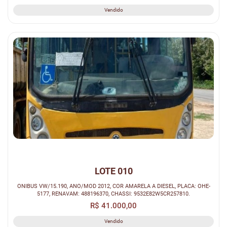
Vendido
LOTE 010
ONIBUS VW/15.190, ANO/MOD 2012, COR AMARELA A DIESEL, PLACA: OHE-
5177, RENAVAM: 488196370, CHASSI: 9532E82W5CR257810.
R$ 41.000,00
Vendido