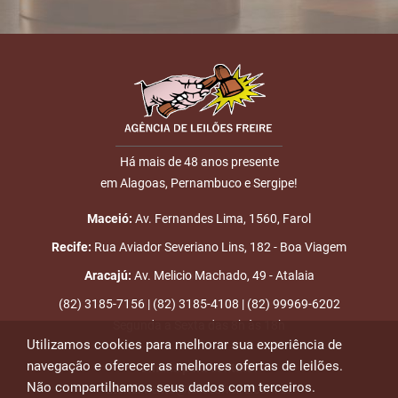
Há mais de 48 anos presente
em Alagoas, Pernambuco e Sergipe!
Maceió:
Av. Fernandes Lima, 1560, Farol
Recife:
Rua Aviador Severiano Lins, 182 - Boa Viagem
Aracajú:
Av. Melicio Machado, 49 - Atalaia
(82) 3185-7156 | (82) 3185-4108 | (82) 99969-6202
Segunda a Sexta das 8h às 18h
Utilizamos cookies para melhorar sua experiência de
navegação e oferecer as melhores ofertas de leilões.
Emails para contato:
Não compartilhamos seus dados com terceiros.
atendimento@leiloesfreire.com.br