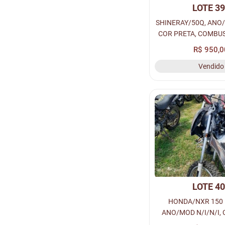
LOTE 3
SHINERAY/50Q, ANO/
COR PRETA, COMBUS
PLACA N/I - N/I, R
R$ 950,0
CHASSI N/I, Nº MOTO
Vendido
PÁTIO MACEIÓ (C
LOTE 4
HONDA/NXR 150 
ANO/MOD N/I/N/I, 
COMBUS GASOLINA, 