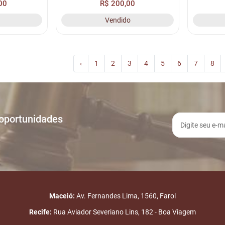
00
R$ 200,00
ASSI N/I, Nº
RENAVAM N/I, CHASSI N/I, Nº
RENAVA
Vendido
IO MACEI...
MOTOR N/I, LOC. PÁTIO MACEIÓ
MOTOR N
(CLA...
‹
1
2
3
4
5
6
7
8
 oportunidades
Maceió:
Av. Fernandes Lima, 1560, Farol
Recife:
Rua Aviador Severiano Lins, 182 - Boa Viagem