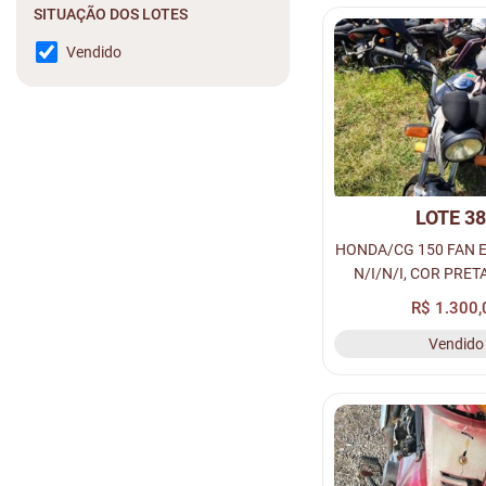
SITUAÇÃO DOS LOTES
Vendido
LOTE 3
HONDA/CG 150 FAN E
N/I/N/I, COR PRE
GASOLINA, PLACA N
R$ 1.300,
RENAVAM N/I, CHAS
Vendido
MOTOR N/I, LOC. PÁT