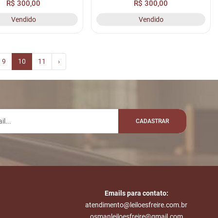
R$ 300,00
R$ 300,00
M N/I, CHASSI N/I, Nº
RENAVAM N/I, CHASSI N/I, Nº
Vendido
Vendido
/I, LOC. PÁTIO MACEIÓ
MOTOR N/I, LOC. PÁTIO MACEIÓ
(CL...
(CL...
9
10
11
›
CADASTRAR
Emails para contato:
atendimento@leiloesfreire.com.br
osmanleiloesfreire@gmail.com