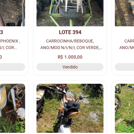
93
LOTE 394
 PHOENIX ,
CARROCINHA/REBOQUE,
CAR
/I, COR
ANO/MOD N/I/N/I, COR VERDE,
ANO/MO
 GASOLINA,
COMBUS N/I, PLACA N/I - N/I,
COMBUS
0
R$ 1.000,00
ENAVAM N/I,
RENAVAM N/I, CHASSI N/I, Nº
RENAVA
Vendido
R N/I, LOC.
MOTOR N/I, LOC. PÁTIO
MOT
ARAPIRACA (CL...
A