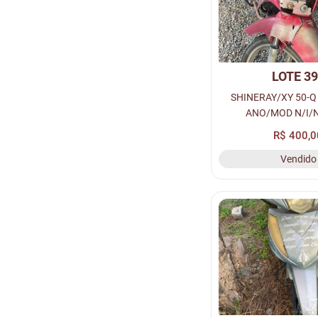
LOTE 3
SHINERAY/XY 50-Q
ANO/MOD N/I/N
VERMELHO, COMBUS
R$ 400,0
PLACA N/I - N/I, R
Vendido
CHASSI N/I, Nº MOTO
PÁTI...