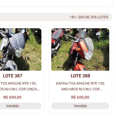
181–200 DE 205 LOTES
LOTE 387
LOTE 388
TVS APACHE RTR 150 ,
DAFRA/TVS APACHE RTR 150,
D N/I/N/I, COR CINZA,
ANO/MOD N/I/N/I, COR
GASOLINA, PLACA N/I -
VERMELHA, COMBUS GASOLINA,
R$ 600,00
R$ 600,00
AVAM N/I, CHASSI N/I, Nº
PLACA N/I - N/I, RENAVAM N/I,
Vendido
Vendido
 N/I, LOC. PÁTIO M...
CHASSI N/I, Nº MOTOR N/I, LOC.
PÁTIO...