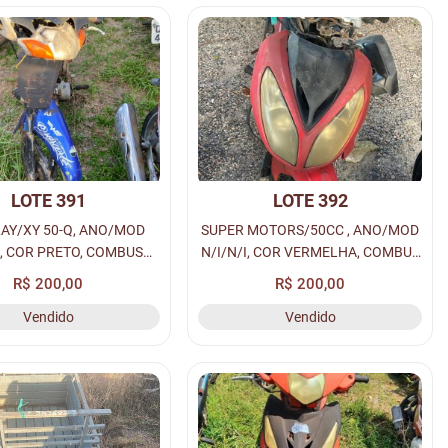
LOTE 391
LOTE 392
AY/XY 50-Q, ANO/MOD
SUPER MOTORS/50CC , ANO/MOD
I, COR PRETO, COMBUS
N/I/N/I, COR VERMELHA, COMBUS
INA, PLACA N/I - N/I,
GASOLINA, PLACA N/I - N/I,
R$ 200,00
R$ 200,00
M N/I, CHASSI N/I, Nº
RENAVAM N/I, CHASSI N/I, Nº
Vendido
Vendido
/I, LOC. PÁTIO MACEIÓ
MOTOR N/I, LOC. PÁTIO ARAPI...
(CL...