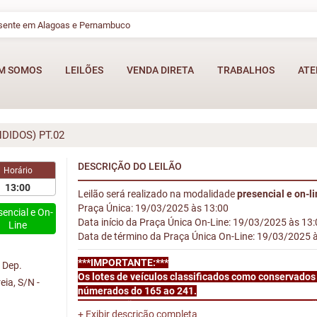
esente em Alagoas e Pernambuco
M SOMOS
LEILÕES
VENDA DIRETA
TRABALHOS
ATE
IDOS) PT.02
DESCRIÇÃO DO LEILÃO
Horário
13:00
Leilão será realizado na modalidade
presencial e on-l
Praça Única: 19/03/2025 às 13:00
sencial e On-
Data início da Praça Única On-Line: 19/03/2025 às 13
Line
Data de término da Praça Única On-Line: 19/03/2025 
***IMPORTANTE:***
 Dep.
Os lotes de veículos classificados como conservados 
eia, S/N -
númerados do 165 ao 241.
A localização dos lotes está especificado na descri