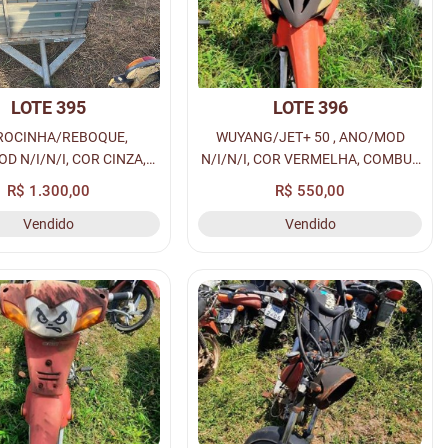
LOTE 395
LOTE 396
ROCINHA/REBOQUE,
WUYANG/JET+ 50 , ANO/MOD
D N/I/N/I, COR CINZA,
N/I/N/I, COR VERMELHA, COMBUS
 N/I, PLACA N/I - N/I,
GASOLINA, PLACA N/I - N/I,
R$ 1.300,00
R$ 550,00
M N/I, CHASSI N/I, Nº
RENAVAM N/I, CHASSI N/I, Nº
Vendido
Vendido
OR N/I, LOC. PÁTIO
MOTOR N/I, LOC. PÁTIO MACEIÓ
RAPIRACA (CL...
(...