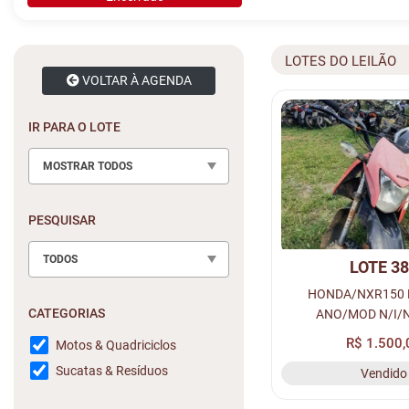
LOTES DO LEILÃO
VOLTAR À AGENDA
IR PARA O LOTE
MOSTRAR TODOS
PESQUISAR
TODOS
LOTE 3
HONDA/NXR150 
CATEGORIAS
ANO/MOD N/I/N
VERMELHO, C
R$ 1.500,
Motos & Quadriciclos
ALCOOL/GASOLINA, 
Sucatas & Resíduos
Vendido
N/I, RENAVAM N/I, CH
MOTOR N/I, LOC