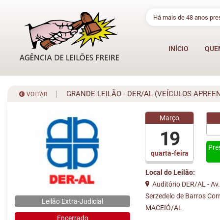
Há mais de 48 anos pr
INÍCIO
QUE
GRANDE LEILÃO - DER/AL (VEÍCULOS APREEND
VOLTAR
Março
19
Pre
quarta-feira
Local do Leilão:
Auditório DER/AL - Av.
Serzedelo de Barros Corr
Leilão Extra-Judicial
MACEIÓ/AL
Encerrado