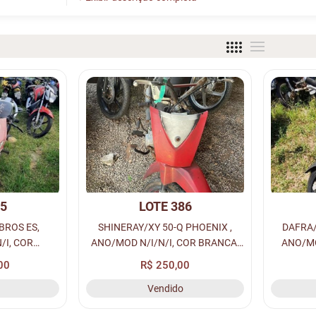
85
LOTE 386
BROS ES,
SHINERAY/XY 50-Q PHOENIX ,
DAFRA/
/I, COR
ANO/MOD N/I/N/I, COR BRANCA,
ANO/MO
OMBUS
COMBUS GASOLINA, PLACA N/I -
COMBUS 
00
R$ 250,00
PLACA N/I -
N/I, RENAVAM N/I, CHASSI N/I, Nº
N/I, REN
Vendido
ASSI N/I, Nº
MOTOR N/I, LOC. PÁTIO ...
MOTOR
. PÁ...