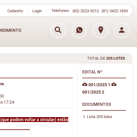
Telefones:
Cadastro
Login
(82) 3223-5212
(81) 3422-1853
NDIMENTO
TOTAL DE
205 LOTES
EDITAL
Nº
ine
.
001/2025 1
001/2025 2
:00
às 17:24
DOCUMENTOS
Lista 205 lotes
(que podem voltar a circular) estão
ção dos mesmos.