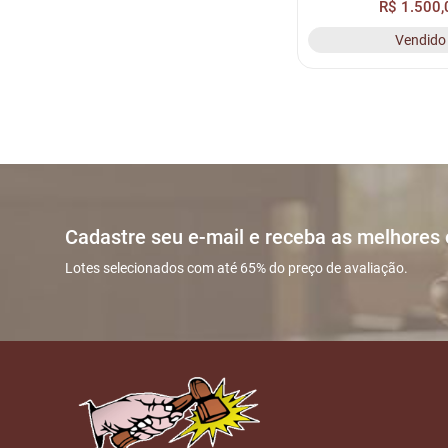
R$ 1.500,
N/I, RENAVAM N/I, CH
Vendido
MOTOR N/I, LOC. PÁT
Cadastre seu e-mail e receba as melhores
Lotes selecionados com até 65% do preço de avaliação.