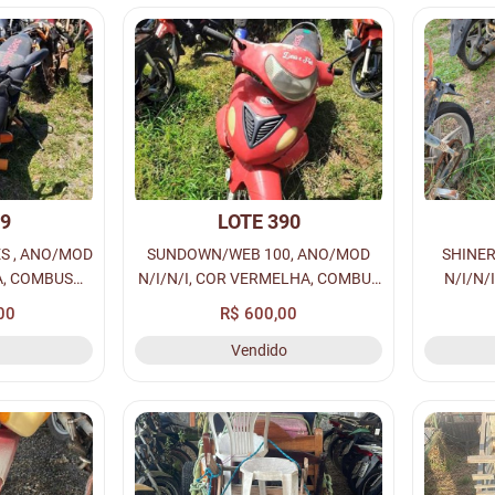
89
LOTE 390
S , ANO/MOD
SUNDOWN/WEB 100, ANO/MOD
SHINER
TA, COMBUS
N/I/N/I, COR VERMELHA, COMBUS
N/I/N/
/I - N/I,
GASOLINA, PLACA N/I - N/I,
GASOL
00
R$ 600,00
SI N/I, Nº
RENAVAM N/I, CHASSI N/I, Nº
RENAVA
Vendido
IO MACEIÓ...
MOTOR N/I, LOC. PÁTIO MACEIÓ
MOTOR N
(...