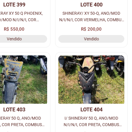
LOTE 399
LOTE 400
 Q PHOENIX,
SHINERAY/ XY 50-Q, ANO/MOD
/MOD N/I/N/I, COR
N/I/N/I, COR VERMELHA, COMBUS
A, COMBUS GASOLINA,
GASOLINA, PLACA N/I - N/I,
R$ 550,00
R$ 200,00
/I - N/I, RENAVAM N/I,
RENAVAM N/I, CHASSI N/I, Nº
Vendido
Vendido
N/I, Nº MOTOR N/I, LOC.
MOTOR N/I, LOC. PÁTIO MACEIÓ...
PÁ...
LOTE 403
LOTE 404
INERAY 50 Q, ANO/MOD
I/ SHINERAY 50 Q, ANO/MOD
I, COR PRETA, COMBUS
N/I/N/I, COR PRETA, COMBUS
INA, PLACA N/I - N/I,
GASOLINA, PLACA N/I - N/I,