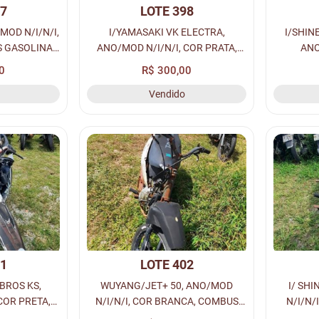
97
LOTE 398
MOD N/I/N/I,
I/YAMASAKI VK ELECTRA,
I/SHINERAY XY 50
 GASOLINA,
ANO/MOD N/I/N/I, COR PRATA,
ANO
ENAVAM N/I,
COMBUS GASOLINA, PLACA N/I -
VERMELH
0
R$ 300,00
R N/I, LOC.
N/I, RENAVAM N/I, CHASSI N/I, Nº
PLACA N
Vendido
LASSI...
MOTOR N/I, LOC. PÁTIO MACEI...
CHASSI 
01
LOTE 402
BROS KS,
WUYANG/JET+ 50, ANO/MOD
I/ SH
COR PRETA,
N/I/N/I, COR BRANCA, COMBUS
N/I/N/
PLACA N/I -
GASOLINA, PLACA N/I - N/I,
GASOL