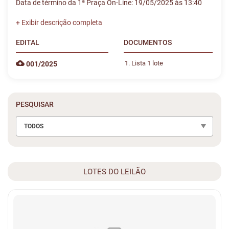
Data de término da 1ª Praça On-Line: 19/05/2025 às 13:40
Caso algum lote não seja arrematado, haverá
segunda praça
.
Data da 2ª Praça On-Line: 29/05/2025 às 13:30
Data de término da 2ª Praça On-Line: 29/05/2025 às 14:06
EDITAL
DOCUMENTOS
Lista 1 lote
001/2025
PESQUISAR
TODOS
LOTES DO LEILÃO