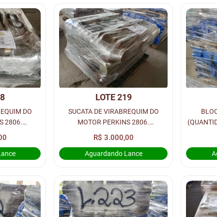
18
LOTE 219
REQUIM DO
SUCATA DE VIRABREQUIM DO
BLOC
 2806.
MOTOR PERKINS 2806.
(QUANTID
ADES) - LOC.
(QUANTIDADE: 8 UNIDADES) - LOC.
00
R$ 3.000,00
RUA 1
Lance
Aguardando Lance
A