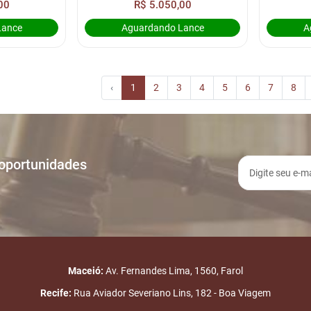
00
R$ 5.050,00
Lance
Aguardando Lance
A
‹
1
2
3
4
5
6
7
8
 oportunidades
Maceió:
Av. Fernandes Lima, 1560, Farol
Recife:
Rua Aviador Severiano Lins, 182 - Boa Viagem