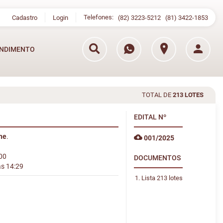
Telefones:
Cadastro
Login
(82) 3223-5212
(81) 3422-1853
NDIMENTO
TOTAL DE
213 LOTES
EDITAL
Nº
ine
.
001/2025
:00
DOCUMENTOS
às 14:29
Lista 213 lotes