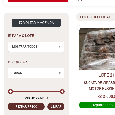
LOTES DO LEILÃO
VOLTAR À AGENDA
IR PARA O LOTE
MOSTRAR TODOS
PESQUISAR
TODOS
LOTE 2
SUCATA DE VIRAB
MOTOR PERKINS
(QUANTIDADE: 8 UNID
R$ 3.000,
RUA 1
Aguardando 
FILTRAR PREÇO
LIMPAR