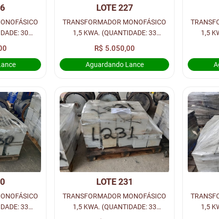
26
LOTE 227
ONOFÁSICO
TRANSFORMADOR MONOFÁSICO
TRANSF
IDADE: 30
1,5 KWA. (QUANTIDADE: 33
1,5 K
C. RUA 2
UNIDADES) - LOC. RUA 2
UNID
00
R$ 5.050,00
Lance
Aguardando Lance
A
30
LOTE 231
ONOFÁSICO
TRANSFORMADOR MONOFÁSICO
TRANSF
IDADE: 33
1,5 KWA. (QUANTIDADE: 33
1,5 K
C. RUA 2
UNIDADES) - LOC. RUA 2
UNID