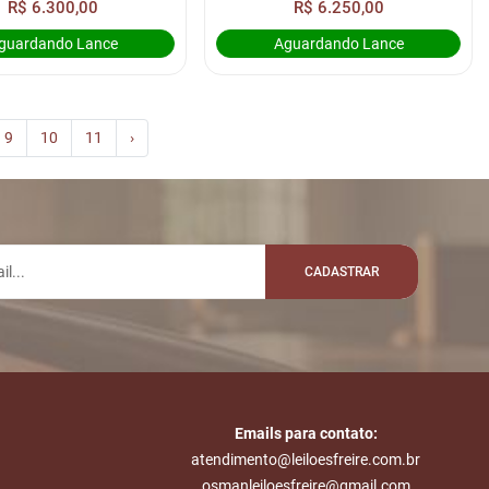
R$ 6.300,00
R$ 6.250,00
guardando Lance
Aguardando Lance
9
10
11
›
CADASTRAR
Emails para contato:
atendimento@leiloesfreire.com.br
osmanleiloesfreire@gmail.com