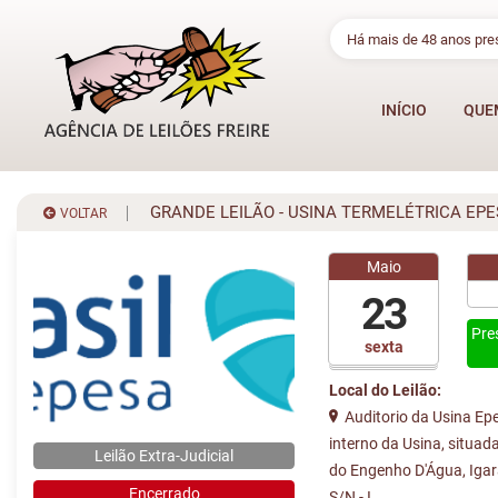
Há mais de 48 anos pr
INÍCIO
QUE
GRANDE LEILÃO - USINA TERMELÉTRICA EPES
VOLTAR
Maio
23
Pre
sexta
Local do Leilão:
Auditorio da Usina Epe
interno da Usina, situad
Leilão Extra-Judicial
do Engenho D'Água, Iga
Encerrado
S/N - I ...