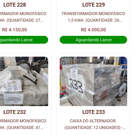
LOTE 228
LOTE 229
ORMADOR MONOFÁSICO
TRANSFORMADOR MONOFÁSICO
WA. (QUANTIDADE: 27
1,5 KWA. (QUANTIDADE: 26
ADES) - LOC. RUA 2
UNIDADES) - LOC. RUA 2
R$ 4.150,00
R$ 4.000,00
guardando Lance
Aguardando Lance
LOTE 232
LOTE 233
ORMADOR MONOFÁSICO
CAIXA DO ALTERNADOR.
WA. (QUANTIDADE: 41
(QUANTIDADE: 12 UNIDADES) -
ADES) - LOC. RUA 2
LOC. RUA 2