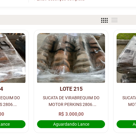
14
LOTE 215
REQUIM DO
SUCATA DE VIRABREQUIM DO
SUCAT
 2806.
MOTOR PERKINS 2806.
MOT
ADES) - LOC.
(QUANTIDADE: 8 UNIDADES) - LOC.
(QUANTID
00
R$ 3.000,00
RUA 1
Lance
Aguardando Lance
A