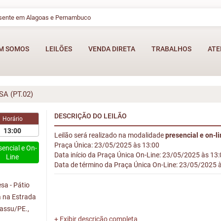
esente em Alagoas e Pernambuco
M SOMOS
LEILÕES
VENDA DIRETA
TRABALHOS
ATE
A (PT.02)
DESCRIÇÃO DO LEILÃO
Horário
13:00
Leilão será realizado na modalidade
presencial e on-l
Praça Única: 23/05/2025 às 13:00
sencial e On-
Data início da Praça Única On-Line: 23/05/2025 às 13
Line
Data de término da Praça Única On-Line: 23/05/2025 
sa - Pátio
a na Estrada
rassu/PE.,