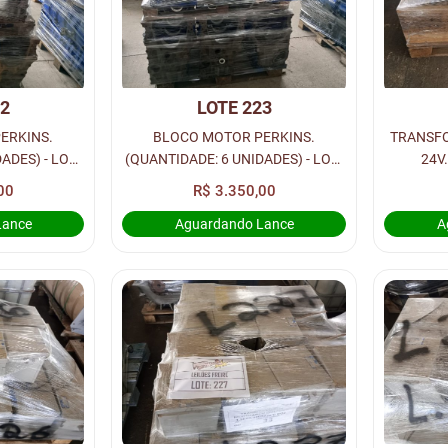
22
LOTE 223
ERKINS.
BLOCO MOTOR PERKINS.
TRANSF
ADES) - LOC.
(QUANTIDADE: 6 UNIDADES) - LOC.
24V
RUA 1
UNID
00
R$ 3.350,00
Lance
Aguardando Lance
A