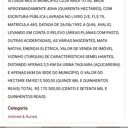
SITUADA NESTE MUNICÍPIO, CUJA ÁREA TOTAL MEDE
APROXIMADAMENTE 40HA (QUARENTA HECTARES), COM
ESCRITURA PÚBLICA LAVRADA NO LIVRO 2/E, FLS 79,
MATRÍCULA 465, DATADA DE 26/06/1992.A QUAL AVALIO,
LEVANDO EM CONTA O RELEVO (ÁREAS PLANAS COM PASTO,
OUTRAS ACIDENTADAS), AS VÁRIAS NASCENTES, MATA
NATIVA, ENERGIA ELÉTRICA, VALOR DE VENDA DE IMÓVEL
VIZINHO (TURQUIA) DE CARACTERÍSTICAS SEMELHANTES,
DISTANDO APENAS 3,5 KM DA USINA TAQUARA (AÇUCAREIRA)
E APENAS 6KM DA SEDE DO MUNICÍPIO, O VALOR DO
HECTARE EM R$15.500,00 (QUINZE MIL E QUINHENTOS
REAIS) TOTAL: R$ 170.500,00 (CENTO E SETENTA MIL E
QUINHENTOS REAIS).
Categoria
Imóveis & Rurais
Histórico de Lances
Descreva sua dúvida e nos envie! Se não quer esperar, fale