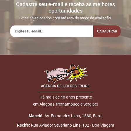
Cadastre seu e-mail e receba as melhores
Sua dúvida
1
14/03
INICIO DO
Disputas iniciadas
oportunidades
16:28:57
LEILÃO
Lotes selecionados com até 65% do preço de avaliação.
2
14/03
DOU-LHE 1
LOTE 011
18:30:27
CADASTRAR
3
14/03
DOU-LHE 2
LOTE 011
18:30:33
Nome
4
14/03
DOU-LHE 3
LOTE 011
18:31:14
5
14/03
LOTE
LOTE 011
E-mail
18:31:29
VENDIDO
Placa: EDELSON
ALMEIDA
Há mais de 48 anos presente
TEOTONIO
em Alagoas, Pernambuco e Sergipe!
ENVIAR
6
14/03
LEILÃO
Fim das Disputas
Maceió:
Av. Fernandes Lima, 1560, Farol
23:44:51
ENCERRADO
Recife:
Rua Aviador Severiano Lins, 182 - Boa Viagem