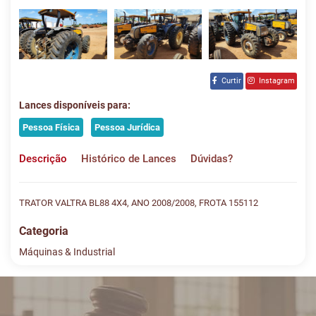
Curtir
Instagram
Lances disponíveis para:
Pessoa Física
Pessoa Jurídica
Descrição
Histórico de Lances
Dúvidas?
TRATOR VALTRA BL88 4X4, ANO 2008/2008, FROTA 155112
Categoria
Máquinas & Industrial
Histórico de Lances
Descreva sua dúvida e nos envie! Se não quer esperar, fale
conosco pelo whatsapp:
#
DATA/HORA
TIPO
MENSAGEM
VALOR