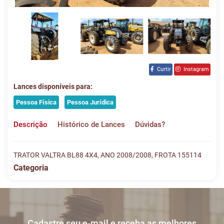
Curtir
Instagram
Lances disponíveis para:
Pessoa Física
Pessoa Jurídica
Descrição
Histórico de Lances
Dúvidas?
TRATOR VALTRA BL88 4X4, ANO 2008/2008, FROTA 155114
Categoria
Histórico de Lances
Descreva sua dúvida e nos envie! Se não quer esperar, fale
conosco pelo whatsapp:
#
DATA/HORA
TIPO
MENSAGEM
VALOR
Cadastre seu e-mail e receba as melhores