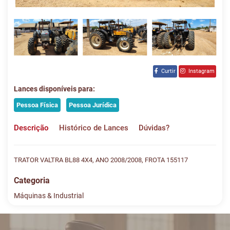
Curtir
Instagram
Lances disponíveis para:
Pessoa Física
Pessoa Jurídica
Descrição
Histórico de Lances
Dúvidas?
TRATOR VALTRA BL88 4X4, ANO 2008/2008, FROTA 155117
Categoria
Máquinas & Industrial
Histórico de Lances
Descreva sua dúvida e nos envie! Se não quer esperar, fale
conosco pelo whatsapp: