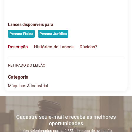
Lances disponíveis para:
Pessoa Física
Pessoa Jurídica
Descrição
Histórico de Lances
Dúvidas?
RETIRADO DO LEILÃO
Categoria
Máquinas & Industrial
Histórico de Lances
Descreva sua dúvida e nos envie! Se não quer esperar, fale
conosco pelo whatsapp:
#
DATA/HORA
TIPO
MENSAGEM
VALOR
Cadastre seu e-mail e receba as melhores
Sua dúvida
1
14/03
INICIO DO
Disputas
oportunidades
16:28:57
LEILÃO
iniciadas
Lotes selecionados com até 65% do preço de avaliação.