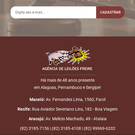
2
14/03
LOTE
LOTE 098
23:44:51
ARREMATADO
CADASTRAR
PLACA:
3
14/03
LEILÃO
Fim das
23:44:51
ENCERRADO
Disputas
Nome
E-mail
Há mais de 48 anos presente
em Alagoas, Pernambuco e Sergipe!
ENVIAR
Maceió:
Av. Fernandes Lima, 1560, Farol
Recife:
Rua Aviador Severiano Lins, 182 - Boa Viagem
Aracajú:
Av. Melicio Machado, 49 - Atalaia
(82) 3185-7156 | (82) 3185-4108 | (82) 99969-6202