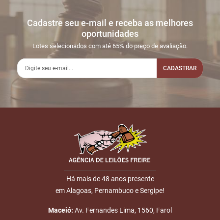
conosco pelo whatsapp:
#
DATA/HORA
TIPO
MENSAGEM
VALOR
Cadastre seu e-mail e receba as melhores
Sua dúvida
1
17/04
INICIO DO
Disputas
oportunidades
21:09:21
LEILÃO
iniciadas
Lotes selecionados com até 65% do preço de avaliação.
2
17/04
LEILÃO
Fim das
21:36:03
ENCERRADO
CADASTRAR
Disputas
Nome
E-mail
Há mais de 48 anos presente
em Alagoas, Pernambuco e Sergipe!
ENVIAR
Maceió:
Av. Fernandes Lima, 1560, Farol