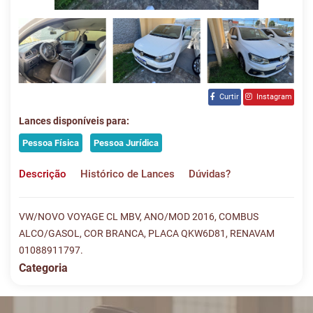
Curtir
Instagram
Lances disponíveis para:
Pessoa Física
Pessoa Jurídica
Descrição
Histórico de Lances
Dúvidas?
VW/NOVO VOYAGE CL MBV, ANO/MOD 2016, COMBUS
ALCO/GASOL, COR BRANCA, PLACA QKW6D81, RENAVAM
01088911797.
Categoria
Histórico de Lances
Descreva sua dúvida e nos envie! Se não quer esperar, fale