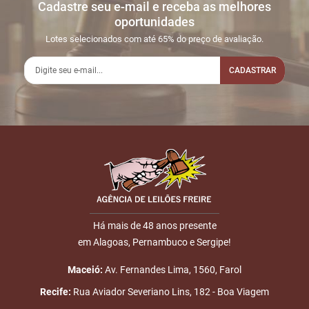
Cadastre seu e-mail e receba as melhores
Sua dúvida
1
29/05
LANCE ON-LINE
R$
LOTE 004
oportunidades
14:14:07
300,00
Usuário:
Lotes selecionados com até 65% do preço de avaliação.
TEXEIRA
CADASTRAR
2
31/05
INICIO DO
Disputas
16:58:32
LEILÃO
iniciadas
3
31/05
DOU-LHE 1
LOTE 004
Nome
17:15:59
4
31/05
DOU-LHE 2
LOTE 004
E-mail
17:16:01
5
31/05
LOTE VENDIDO
R$
LOTE 004
17:16:03
300,00
Placa:
Há mais de 48 anos presente
TEXEIRA
em Alagoas, Pernambuco e Sergipe!
ENVIAR
6
31/05
DOU-LHE 3
LOTE 004
Maceió:
Av. Fernandes Lima, 1560, Farol
17:16:03
Recife:
Rua Aviador Severiano Lins, 182 - Boa Viagem
7
31/05
LEILÃO
Fim das