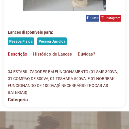
Curtir
Instagram
Lances disponíveis para:
Pessoa Física
Pessoa Jurídica
Descrição
Histórico de Lances
Dúvidas?
04 ESTABILIZADORES EM FUNCIONAMENTO (01 SMS 300VA,
01 COMPAQ DE 300VA, 01 TSSHARA 500VA, E 01 NOBREAK
FUNCIONANDO DE 1000VA(É NECERRÁRIO TROCAR AS
BATERIAS)
Categoria
Histórico de Lances
Descreva sua dúvida e nos envie! Se não quer esperar, fale
conosco pelo whatsapp:
#
DATA/HORA
TIPO
MENSAGEM
VALOR