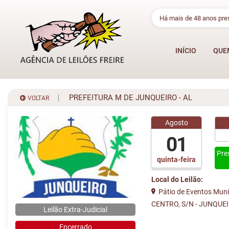
Há mais de 48 anos pr
INÍCIO
QUE
PREFEITURA M DE JUNQUEIRO - AL
VOLTAR
Agosto
01
Pre
quinta-feira
Local do Leilão:
Pátio de Eventos Munic
CENTRO, S/N - JUNQUE
Leilão Extra-Judicial
Encerrado