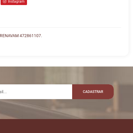
Instagram
 RENAVAM 472861107.
lo whatsapp:
VALOR
R$ 12.000,00
X
CADASTRAR
R$ 12.300,00
R$ 12.400,00
AGEM