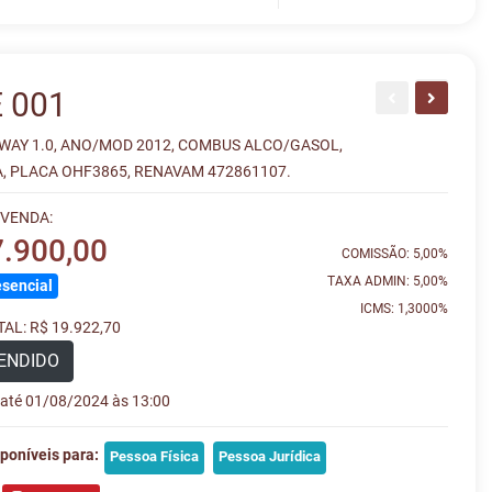
 001
 WAY 1.0, ANO/MOD 2012, COMBUS ALCO/GASOL,
A, PLACA OHF3865, RENAVAM 472861107.
 VENDA:
7.900,00
COMISSÃO: 5,00%
TAXA ADMIN: 5,00%
sencial
ICMS: 1,3000%
AL: R$ 19.922,70
ENDIDO
e até 01/08/2024 às 13:00
poníveis para:
Pessoa Física
Pessoa Jurídica