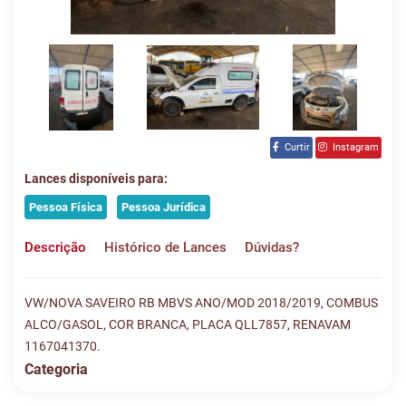
Curtir
Instagram
Lances disponíveis para:
Pessoa Física
Pessoa Jurídica
Descrição
Histórico de Lances
Dúvidas?
VW/NOVA SAVEIRO RB MBVS ANO/MOD 2018/2019, COMBUS
ALCO/GASOL, COR BRANCA, PLACA QLL7857, RENAVAM
1167041370.
Categoria
Histórico de Lances
Descreva sua dúvida e nos envie! Se não quer esperar, fale