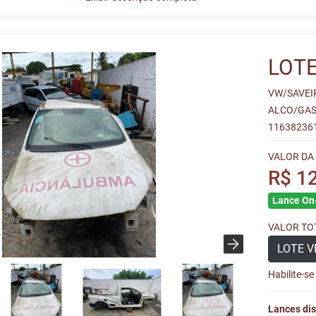
LOTE
VW/SAVEI
ALCO/GAS
11638236
VALOR DA
R$ 1
Lance On-
VALOR TOT
LOTE V
Habilite-s
Lances dis