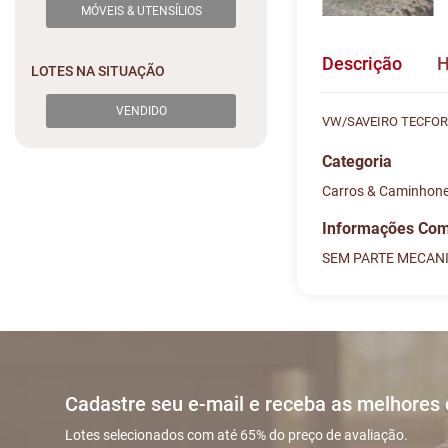
MÓVEIS & UTENSÍLIOS
Descrição
H
LOTES NA SITUAÇÃO
VENDIDO
VW/SAVEIRO TECFOR
Categoria
Carros & Caminhon
Informações Co
SEM PARTE MECANI
Histórico de L
Descreva sua dú
#
DATA/H
Sua dúvida
1
10/07 00
Cadastre seu e-mail e receba as melhores
2
10/07 01
Lotes selecionados com até 65% do preço de avaliação.