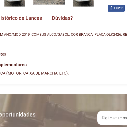
Curtir
istórico de Lances
Dúvidas?
M ANO/MOD 2019, COMBUS ALCO/GASOL, COR BRANCA, PLACA QLK2426, RE
etes
mplementares
CA (MOTOR, CAIXA DE MARCHA, ETC).
ances
vida e nos envie! Se não quer esperar, fale conosco pe
ORA
TIPO
MENSAGEM
:16:10
LANCE ON-LINE
LOTE 013
Usuário: JOS
 oportunidades
:38:04
LANCE ON-LINE
LOTE 013