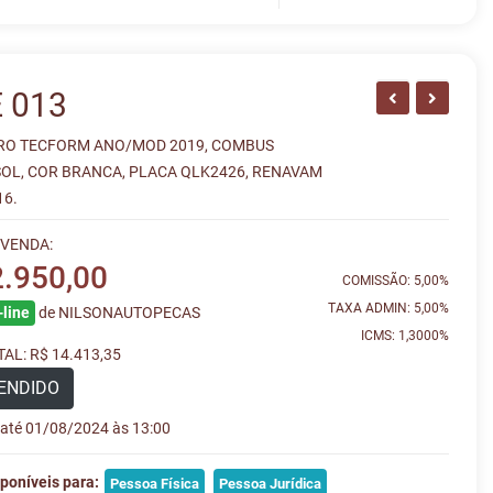
 013
RO TECFORM ANO/MOD 2019, COMBUS
OL, COR BRANCA, PLACA QLK2426, RENAVAM
16.
 VENDA:
2.950,00
COMISSÃO: 5,00%
TAXA ADMIN: 5,00%
line
de NILSONAUTOPECAS
ICMS: 1,3000%
AL: R$ 14.413,35
ENDIDO
e até 01/08/2024 às 13:00
poníveis para:
Pessoa Física
Pessoa Jurídica