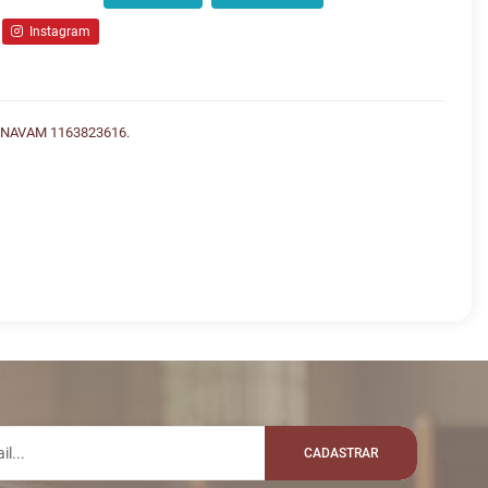
Instagram
NAVAM 1163823616.
lo whatsapp:
VALOR
R$ 500,00
EREIS
CADASTRAR
R$ 550,00