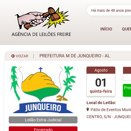
Há mais de 48 anos pr
INÍCIO
QUE
PREFEITURA M DE JUNQUEIRO - AL
VOLTAR
Agosto
01
Pre
quinta-feira
Local do Leilão:
Pátio de Eventos Munic
CENTRO, S/N - JUNQUE
Leilão Extra-Judicial
Encerrado