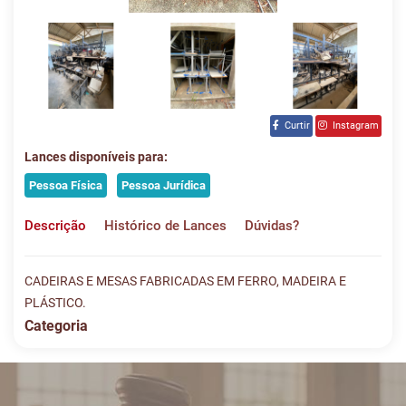
Curtir
Instagram
Lances disponíveis para:
Pessoa Física
Pessoa Jurídica
Descrição
Histórico de Lances
Dúvidas?
CADEIRAS E MESAS FABRICADAS EM FERRO, MADEIRA E
PLÁSTICO.
Categoria
Histórico de Lances
Descreva sua dúvida e nos envie! Se não quer esperar, fale
conosco pelo whatsapp:
#
DATA/HORA
TIPO
MENSAGEM
VALOR