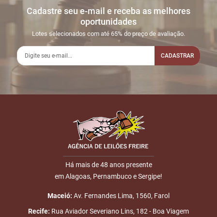
Cadastre seu e-mail e receba as melhores
Sua dúvida
1
01/08
INICIO DO
Disputas
oportunidades
16:32:07
LEILÃO
iniciadas
Lotes selecionados com até 65% do preço de avaliação.
2
01/08
LANCE
R$
LOTE 018
18:10:39
PRESENCIAL
CADASTRAR
1.000,00
3
01/08
DOU-LHE 1
LOTE 018
18:10:45
Nome
4
01/08
DOU-LHE 2
LOTE 018
18:10:47
5
01/08
DOU-LHE 3
E-mail
LOTE 018
18:10:53
6
01/08
LOTE VENDIDO
LOTE 018
Há mais de 48 anos presente
18:10:57
Placa:
em Alagoas, Pernambuco e Sergipe!
ENVIAR
ARTEMIO
Maceió:
Av. Fernandes Lima, 1560, Farol
7
01/08
LEILÃO
Fim das
Recife:
Rua Aviador Severiano Lins, 182 - Boa Viagem
18:23:18
ENCERRADO