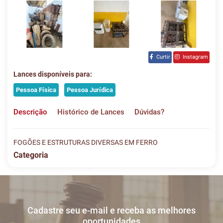
Curtir
Instagram
Lances disponíveis para:
Pessoa Física
Pessoa Jurídica
Descrição
Histórico de Lances
Dúvidas?
FOGÕES E ESTRUTURAS DIVERSAS EM FERRO
Categoria
Histórico de Lances
Descreva sua dúvida e nos envie! Se não quer esperar, fale
conosco pelo whatsapp:
#
DATA/HORA
TIPO
MENSAGEM
VALOR
Cadastre seu e-mail e receba as melhores
Sua dúvida
1
13/07
LANCE ON-
R$
LOTE 020
oportunidades