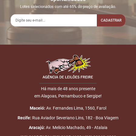
02:15:17
LINE
1.500,00
Usuário:
Lotes selecionados com até 65% do preço de avaliação.
EDSONALEXANDRE
CADASTRAR
2
01/08
INICIO DO
Disputas iniciadas
16:32:07
LEILÃO
3
01/08
DOU-LHE 1
LOTE 020
Nome
18:11:24
4
01/08
DOU-LHE 2
LOTE 020
18:11:30
E-mail
5
01/08
DOU-LHE 3
LOTE 020
18:11:35
Há mais de 48 anos presente
6
01/08
LOTE
R$
LOTE 020
em Alagoas, Pernambuco e Sergipe!
ENVIAR
18:11:36
VENDIDO
1.500,00
Placa:
Maceió:
Av. Fernandes Lima, 1560, Farol
EDSONALEXANDRE
Recife:
Rua Aviador Severiano Lins, 182 - Boa Viagem
7
01/08
LEILÃO
Fim das Disputas
Aracajú:
Av. Melicio Machado, 49 - Atalaia
18:23:18
ENCERRADO