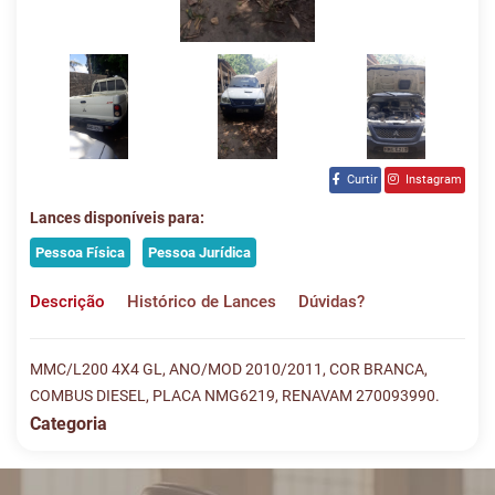
Curtir
Instagram
Lances disponíveis para:
Pessoa Física
Pessoa Jurídica
Descrição
Histórico de Lances
Dúvidas?
MMC/L200 4X4 GL, ANO/MOD 2010/2011, COR BRANCA,
COMBUS DIESEL, PLACA NMG6219, RENAVAM 270093990.
Categoria
Histórico de Lances
Descreva sua dúvida e nos envie! Se não quer esperar, fale