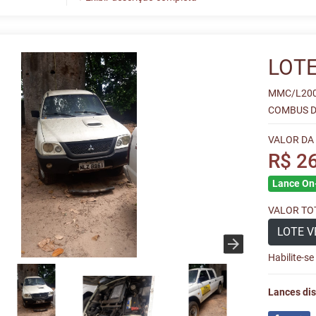
LOTE
MMC/L200
COMBUS D
VALOR DA
R$ 2
Lance On-
VALOR TOT
LOTE V
Habilite-s
Lances dis