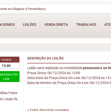
esente em Alagoas e Pernambuco
M SOMOS
LEILÕES
VENDA DIRETA
TRABALHOS
ATE
DESCRIÇÃO DO LEILÃO
Horário
13:00
Leilão será realizado na modalidade
presencial e on-l
Praça Única: 06/12/2024 às 13:00
sencial e On-
Data início da Praça Única On-Line: 06/12/2024 às 13
Line
Data de término da Praça Única On-Line: 06/12/2024 
lões Freire -
Rio Largo/AL