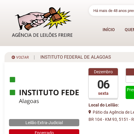
Há mais de 48 anos pr
INÍCIO
QUE
INSTITUTO FEDERAL DE ALAGOAS
VOLTAR
Dezembro
06
Pre
sexta
Local do Leilão:
Pátio da Agência de Lei
BR 104 - KM 93, 5151 - 
Leilão Extra-Judicial
Encerrado