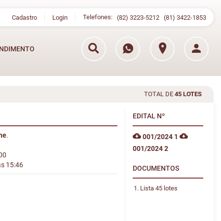
Telefones:
Cadastro
Login
(82) 3223-5212
(81) 3422-1853
NDIMENTO
TOTAL DE
45 LOTES
EDITAL
Nº
ine
.
001/2024 1
001/2024 2
:00
às 15:46
DOCUMENTOS
Lista 45 lotes