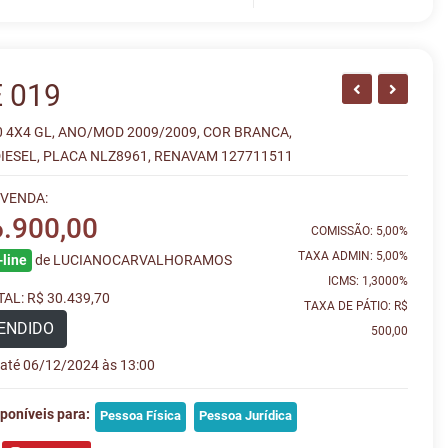
 019
 4X4 GL, ANO/MOD 2009/2009, COR BRANCA,
IESEL, PLACA NLZ8961, RENAVAM 127711511
 VENDA:
6.900,00
COMISSÃO: 5,00%
TAXA ADMIN: 5,00%
line
de LUCIANOCARVALHORAMOS
ICMS: 1,3000%
AL: R$ 30.439,70
TAXA DE PÁTIO: R$
ENDIDO
500,00
e até 06/12/2024 às 13:00
poníveis para:
Pessoa Física
Pessoa Jurídica