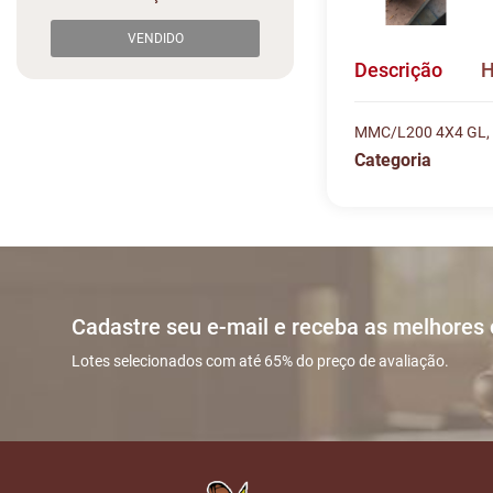
VENDIDO
Descrição
H
MMC/L200 4X4 GL,
Categoria
Histórico de L
Descreva sua dú
#
DATA/HOR
Sua dúvida
1
19/11 01:4
Cadastre seu e-mail e receba as melhores
2
19/11 11:3
Lotes selecionados com até 65% do preço de avaliação.
3
28/11 19:3
Nome