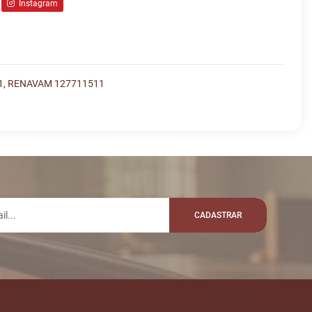
Instagram
1, RENAVAM 127711511
lo whatsapp:
VALOR
R$ 2.500,00
CADASTRAR
R$ 2.600,00
LHO
R$ 15.000,00