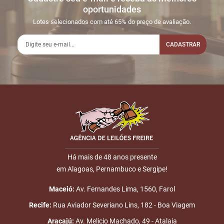
LOTE 018
oportunidades
05:48:44
LINE
30.000,00
Usuário:
Lotes selecionados com até 65% do preço de avaliação.
KLEBERSONNASC
CADASTRAR
2
16/12
LANCE ON-
R$
LOTE 018
18:04:11
LINE
30.100,00
Usuário: AMP
3
17/12
INICIO DO
Disputas
Nome
16:26:22
LEILÃO
iniciadas
4
17/12
LANCE ON-
R$
LOTE 018
E-mail
17:01:58
LINE
30.200,00
Usuário:
MOURAO20
Há mais de 48 anos presente
5
17/12
DOU-LHE 1
LOTE 018
em Alagoas, Pernambuco e Sergipe!
ENVIAR
18:05:15
Maceió:
Av. Fernandes Lima, 1560, Farol
6
17/12
DOU-LHE 2
LOTE 018
18:05:29
Recife:
Rua Aviador Severiano Lins, 182 - Boa Viagem
7
17/12
LANCE
R$
Aracajú:
Av. Melicio Machado, 49 - Atalaia
LOTE 018