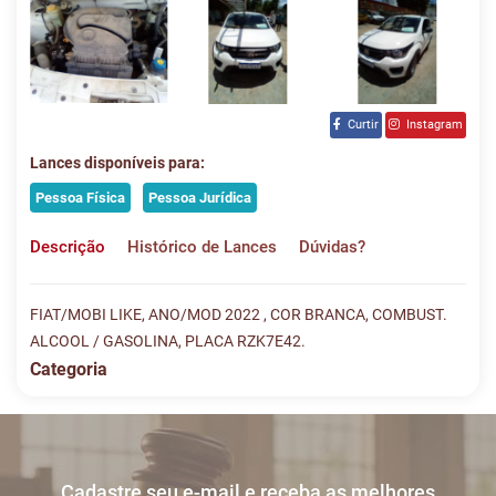
Curtir
Instagram
Lances disponíveis para:
Pessoa Física
Pessoa Jurídica
Descrição
Histórico de Lances
Dúvidas?
FIAT/MOBI LIKE, ANO/MOD 2022 , COR BRANCA, COMBUST.
ALCOOL / GASOLINA, PLACA RZK7E42.
Categoria
Histórico de Lances
Descreva sua dúvida e nos envie! Se não quer esperar, fale
conosco pelo whatsapp:
#
DATA/HORA
TIPO
MENSAGEM
VALOR
Cadastre seu e-mail e receba as melhores
Sua dúvida
1
30/11
LANCE ON-
R$