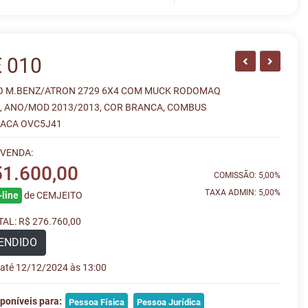
 010
 M.BENZ/ATRON 2729 6X4 COM MUCK RODOMAQ
0, ANO/MOD 2013/2013, COR BRANCA, COMBUS
LACA OVC5J41
 VENDA:
51.600,00
COMISSÃO: 5,00%
TAXA ADMIN: 5,00%
line
de CEMJEITO
AL: R$ 276.760,00
ENDIDO
e até 12/12/2024 às 13:00
poníveis para:
Pessoa Física
Pessoa Jurídica