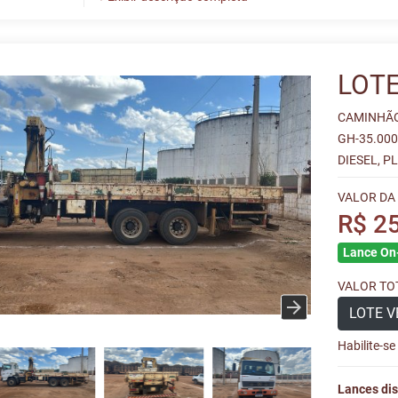
LOTE
CAMINHÃO
GH-35.00
DIESEL, P
VALOR DA
R$ 2
Lance On-
VALOR TOT
LOTE V
Habilite-s
Lances dis