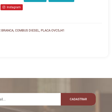
Instagram
 BRANCA, COMBUS DIESEL, PLACA OVC5J41
lo whatsapp:
VALOR
R$ 180.000,00
JN
R$ 180.100,00
ANETO
CADASTRAR
R$ 180.200,00