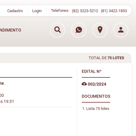
Telefones:
Cadastro
Login
(82) 3223-5212
(81) 3422-1853
NDIMENTO
TOTAL DE
75 LOTES
EDITAL
Nº
ine
.
002/2024
:00
DOCUMENTOS
às 19:31
Lista 75 lotes