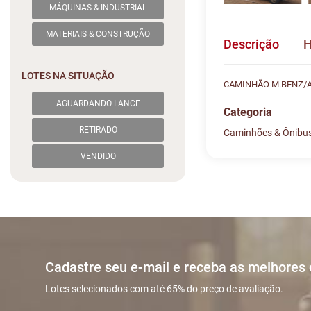
MÁQUINAS & INDUSTRIAL
MATERIAIS & CONSTRUÇÃO
Descrição
H
LOTES NA SITUAÇÃO
CAMINHÃO M.BENZ/A
AGUARDANDO LANCE
Categoria
RETIRADO
Caminhões & Ônibu
Histórico de L
Descreva sua dú
VENDIDO
#
DATA/HO
Sua dúvida
1
09/12 22
2
10/12 22
Cadastre seu e-mail e receba as melhores
Lotes selecionados com até 65% do preço de avaliação.
3
11/12 15
Nome