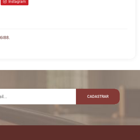
Instagram
6I88.
lo whatsapp:
MENSAGEM
VALOR
Disputas iniciadas
Fim das Disputas
CADASTRAR