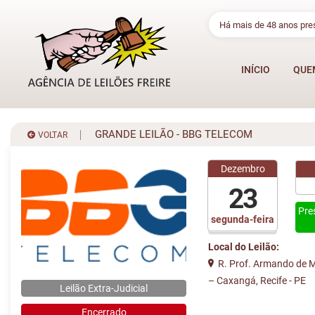
Há mais de 48 anos pr
INÍCIO
QUE
GRANDE LEILÃO - BBG TELECOM
VOLTAR
Dezembro
23
Pre
segunda-feira
Local do Leilão:
R. Prof. Armando de Me
– Caxangá, Recife - PE
Leilão Extra-Judicial
Encerrado