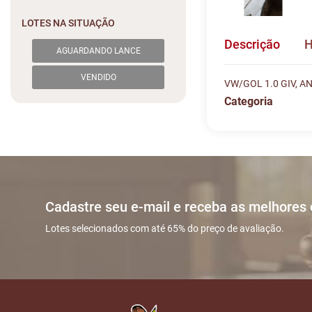
LOTES NA SITUAÇÃO
Descrição
H
AGUARDANDO LANCE
VENDIDO
VW/GOL 1.0 GIV, 
Categoria
Histórico de L
Descreva sua dú
#
DATA/HOR
Sua dúvida
1
23/12 16:3
Cadastre seu e-mail e receba as melhores
2
23/12 16:5
Lotes selecionados com até 65% do preço de avaliação.
Nome