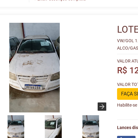
LOTE
VW/GOL 1
ALCO/GAS
VALOR AT
R$ 1
VALOR TOT
FAÇA S
Habilite-s
Lances dis