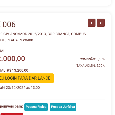
 006
.0 GIV, ANO/MOD 2012/2013, COR BRANCA, COMBUS
OL, PLACA PFW6I88.
UAL:
2.000,00
COMISSÃO: 5,00%
TAXA ADMIN: 5,00%
AL: R$ 13.200,00
EU LOGIN PARA DAR LANCE
e até 23/12/2024 às 13:00
poníveis para:
Pessoa Física
Pessoa Jurídica