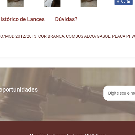
Curtir
istórico de Lances
Dúvidas?
ANO/MOD 2012/2013, COR BRANCA, COMBUS ALCO/GASOL, PLACA PFW
ances
vida e nos envie! Se não quer esperar, fale conosco pe
A
TIPO
5:48
INICIO DO LEILÃO
 oportunidades
4:31
LEILÃO ENCERRADO
E-mail