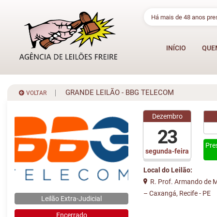
Há mais de 48 anos pr
INÍCIO
QUE
GRANDE LEILÃO - BBG TELECOM
VOLTAR
Dezembro
23
Pre
segunda-feira
Local do Leilão:
R. Prof. Armando de Me
– Caxangá, Recife - PE
Leilão Extra-Judicial
Encerrado