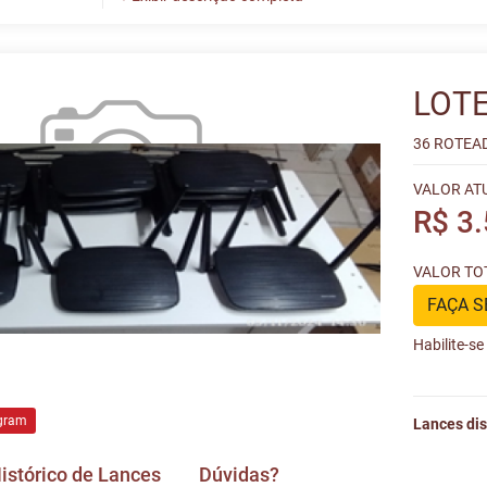
LOTE
36 ROTEAD
VALOR AT
R$ 3
VALOR TOT
FAÇA S
Habilite-s
gram
Lances dis
istórico de Lances
Dúvidas?