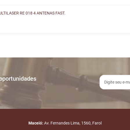
LTILASER RE 018 4 ANTENAS FAST.
ances
vida e nos envie! Se não quer esperar, fale conosco pe
A
TIPO
5:48
INICIO DO LEILÃO
4:31
LEILÃO ENCERRADO
 oportunidades
E-mail
Maceió:
Av. Fernandes Lima, 1560, Farol