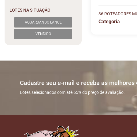
LOTES NA SITUAÇÃO
36 ROTEADORES MU
Categoria
AGUARDANDO LANCE
Histórico de L
Descreva sua dú
VENDIDO
#
DATA/HOR
Sua dúvida
1
23/12 16:3
2
23/12 16:5
Cadastre seu e-mail e receba as melhores
Lotes selecionados com até 65% do preço de avaliação.
Nome
ENVIAR