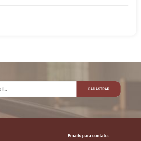
lo whatsapp:
MENSAGEM
VALOR
Disputas iniciadas
Fim das Disputas
CADASTRAR
Emails para contato: