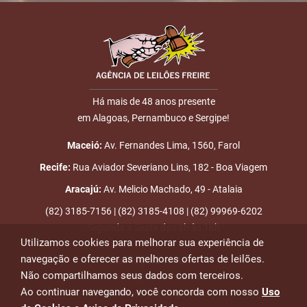
Nome
00:17:07
LINE
700,00
Usuário: DOUGLASJR
4
11/03
LANCE ON-
R$
LOTE 208
E-mail
21:28:30
LINE
750,00
Usuário:
MAUROVIEIRA
Há mais de 48 anos presente
5
11/03
LANCE ON-
R$
LOTE 208
em Alagoas, Pernambuco e Sergipe!
ENVIAR
22:10:00
LINE
800,00
Usuário: DOUGLASJR
Maceió:
Av. Fernandes Lima, 1560, Farol
6
15/03
LANCE ON-
R$
LOTE 208
Recife:
Rua Aviador Severiano Lins, 182 - Boa Viagem
04:01:32
LINE
850,00
Usuário:
Aracajú:
Av. Melicio Machado, 49 - Atalaia
DIOGEALVES
(82) 3185-7156 | (82) 3185-4108 | (82) 99969-6202
7
15/03
LANCE ON-
R$
LOTE 208
Segunda a Sexta das 8h às 18h
21:47:21
LINE
900,00
Usuário:
Utilizamos cookies para melhorar sua experiência de
navegação e oferecer as melhores ofertas de leilões.
CICERODASIVA
Emails para contato:
Não compartilhamos seus dados com terceiros.
atendimento@leiloesfreire.com.br
8
16/03
LANCE ON-
R$
LOTE 208
Ao continuar navegando, você concorda com nosso
Uso
osmanleiloesfreire@gmail.com
17:55:21
LINE
1.100,00
Usuário: