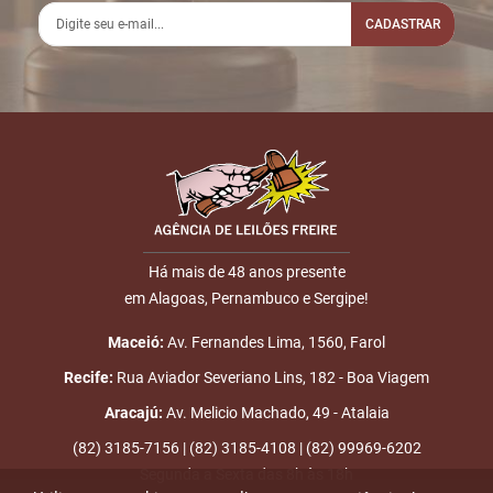
CADASTRAR
2
07/05
INICIO DO
Disputas
20:06:20
LEILÃO
iniciadas
3
07/05
DOU-LHE 1
LOTE 021
Nome
21:28:33
4
07/05
DOU-LHE 2
LOTE 021
E-mail
21:28:35
5
07/05
LOTE VENDIDO
R$
LOTE 021
21:29:08
400,00
Placa:
Há mais de 48 anos presente
JOAORENATO
em Alagoas, Pernambuco e Sergipe!
ENVIAR
6
07/05
DOU-LHE 3
LOTE 021
Maceió:
Av. Fernandes Lima, 1560, Farol
21:29:08
Recife:
Rua Aviador Severiano Lins, 182 - Boa Viagem
7
07/05
LEILÃO
Fim das
Aracajú:
Av. Melicio Machado, 49 - Atalaia
22:23:35
ENCERRADO
Disputas
(82) 3185-7156 | (82) 3185-4108 | (82) 99969-6202
Segunda a Sexta das 8h às 18h