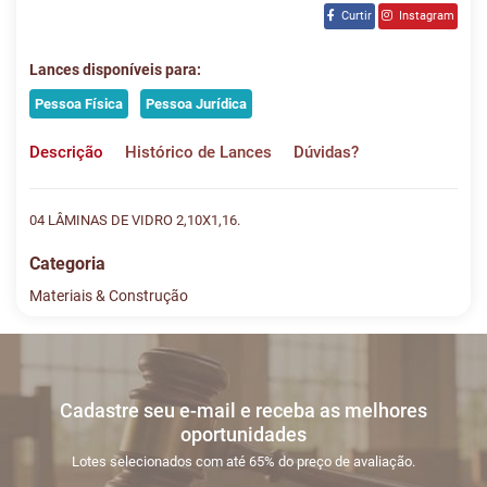
Curtir
Instagram
Lances disponíveis para:
Pessoa Física
Pessoa Jurídica
Descrição
Histórico de Lances
Dúvidas?
04 LÂMINAS DE VIDRO 2,10X1,16.
Categoria
Materiais & Construção
Histórico de Lances
Descreva sua dúvida e nos envie! Se não quer esperar, fale
conosco pelo whatsapp:
#
DATA/HORA
TIPO
MENSAGEM
VALOR
Cadastre seu e-mail e receba as melhores
Sua dúvida
1
03/05
LANCE ON-
R$
LOTE 021
oportunidades
03:36:56
LINE
400,00
Usuário:
Lotes selecionados com até 65% do preço de avaliação.
JOAORENATO