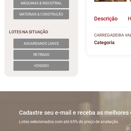
MÁQUINAS & INDUSTRIAL
MATERIAIS & CONSTRUÇÃO
Descrição
H
LOTES NA SITUAÇÃO
CARREGADEIRA VAL
Categoria
AGUARDANDO LANCE
Histórico de L
Descreva sua dú
RETIRADO
#
DATA/HOR
VENDIDO
Sua dúvida
1
23/11 04:2
2
23/11 22:4
Cadastre seu e-mail e receba as melhores
3
30/11 02:4
Nome
Lotes selecionados com até 65% do preço de avaliação.