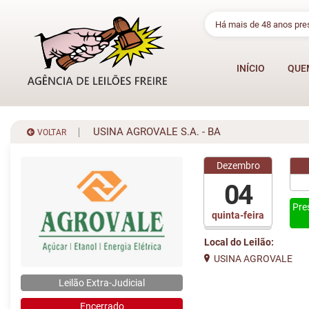
Há mais de 48 anos pr
INÍCIO
QUE
USINA AGROVALE S.A. - BA
VOLTAR
Dezembro
04
Pre
quinta-feira
Local do Leilão:
USINA AGROVALE
Leilão Extra-Judicial
Encerrado