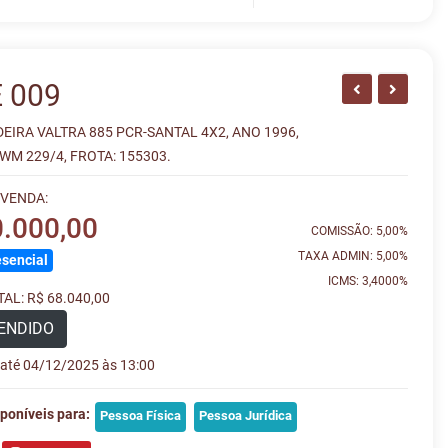
 009
IRA VALTRA 885 PCR-SANTAL 4X2, ANO 1996,
M 229/4, FROTA: 155303.
 VENDA:
0.000,00
COMISSÃO: 5,00%
TAXA ADMIN: 5,00%
sencial
ICMS: 3,4000%
AL: R$ 68.040,00
ENDIDO
e até 04/12/2025 às 13:00
poníveis para:
Pessoa Física
Pessoa Jurídica