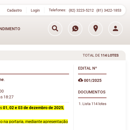
Telefones:
Cadastro
Login
(82) 3223-5212
(81) 3422-1853
NDIMENTO
TOTAL DE
114 LOTES
EDITAL
Nº
ine
.
001/2025
:00
DOCUMENTOS
às 18:27
Lista 114 lotes
as
01, 02 e 03 de dezembro de 2025
,
to na portaria, mediante apresentação