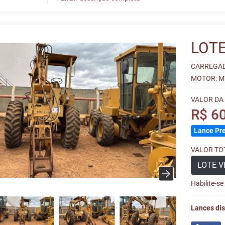
LOTE
CARREGADE
MOTOR: MW
VALOR DA
R$ 6
Lance Pre
VALOR TOT
LOTE V
Habilite-s
Lances dis