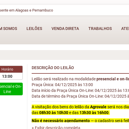
esente em Alagoas e Pernambuco
M SOMOS
LEILÕES
VENDA DIRETA
TRABALHOS
ATE
DESCRIÇÃO DO LEILÃO
Horário
13:00
Leilão será realizado na modalidade
presencial e on-l
Praça Única: 04/12/2025 às 13:00
sencial e On-
Data início da Praça Única On-Line: 04/12/2025 às 13
Line
Data de término da Praça Única On-Line: 04/12/2025 
A visitação dos bens do leilão da
Agrovale
será nos di
das
08h30 às 10h30
e das
13h30 às 16h00
.
Não é necessário agendamento
— o cadastro será fei
de
documento pessoal
.