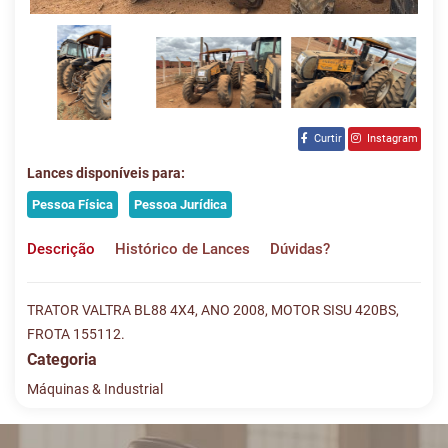
Curtir
Instagram
Lances disponíveis para:
Pessoa Física
Pessoa Jurídica
Descrição
Histórico de Lances
Dúvidas?
TRATOR VALTRA BL88 4X4, ANO 2008, MOTOR SISU 420BS,
FROTA 155112.
Categoria
Máquinas & Industrial
Histórico de Lances
Descreva sua dúvida e nos envie! Se não quer esperar, fale