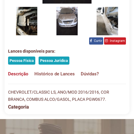
Curtir
Instagram
Lances disponíveis para:
Pessoa Física
Pessoa Jurídica
Descrição
Histórico de Lances
Dúvidas?
CHEVROLET/CLASSIC LS, ANO/MOD 2016/2016, COR
BRANCA, COMBUS ALCO/GASOL, PLACA PGW0677.
Categoria
Histórico de Lances
Descreva sua dúvida e nos envie! Se não quer esperar, fale
conosco pelo whatsapp:
#
DATA/HORA
TIPO
MENSAGEM
VALOR